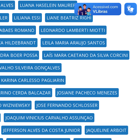
 ALVES
LUANA HASELEIN MAURER
KLER
LILIANA ESSI
LIANE BEATRIZ RIGHI
ABAES ROMANO
LEONARDO LAMBERTI MIOTTI
ZA HILDEBRANDT
LEILA MARIA ARAUJO SANTOS
DRA BOER POSSA
LAÍS MARA CAETANO DA SILVA CORCINI
VALHO SILVEIRA GONÇALVES
KARINA CARLESSO PAGLIARIN
ARINO CERDA BALCAZAR
JOSIANE PACHECO MENEZES
O WIZNIEWSKY
JOSE FERNANDO SCHLOSSER
JOAQUIM VINICIUS CARVALHO ASSUNÇAO
JEFFERSON ALVES DA COSTA JUNIOR
JAQUELINE ARBOIT