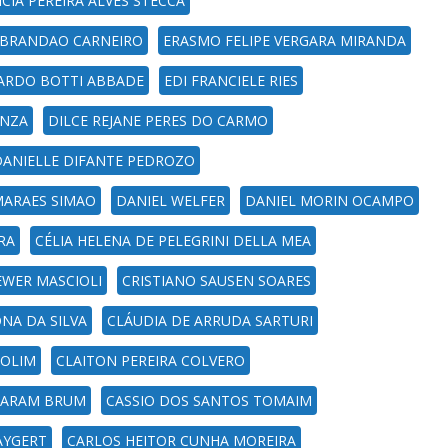
ICIA PEREIRA ALVES STECCA
 BRANDAO CARNEIRO
ERASMO FELIPE VERGARA MIRANDA
ARDO BOTTI ABBADE
EDI FRANCIELE RIES
ONZA
DILCE REJANE PERES DO CARMO
DANIELLE DIFANTE PEDROZO
MARAES SIMAO
DANIEL WELFER
DANIEL MORIN OCAMPO
RA
CÉLIA HELENA DE PELEGRINI DELLA MEA
EWER MASCIOLI
CRISTIANO SAUSEN SOARES
ONA DA SILVA
CLÁUDIA DE ARRUDA SARTURI
ROLIM
CLAITON PEREIRA COLVERO
KARAM BRUM
CASSIO DOS SANTOS TOMAIM
AYGERT
CARLOS HEITOR CUNHA MOREIRA