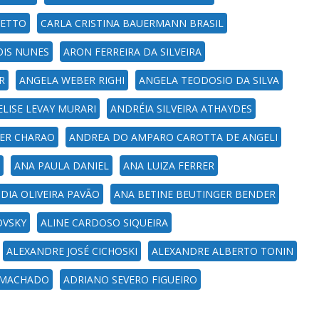
HETTO
CARLA CRISTINA BAUERMANN BRASIL
IS NUNES
ARON FERREIRA DA SILVEIRA
R
ANGELA WEBER RIGHI
ANGELA TEODOSIO DA SILVA
LISE LEVAY MURARI
ANDRÉIA SILVEIRA ATHAYDES
ER CHARAO
ANDREA DO AMPARO CAROTTA DE ANGELI
ANA PAULA DANIEL
ANA LUIZA FERRER
DIA OLIVEIRA PAVÃO
ANA BETINE BEUTINGER BENDER
OVSKY
ALINE CARDOSO SIQUEIRA
ALEXANDRE JOSÉ CICHOSKI
ALEXANDRE ALBERTO TONIN
 MACHADO
ADRIANO SEVERO FIGUEIRO