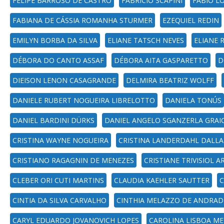
FELIPE BARROSO DE CASTRO
FABRICIO SCAPINI
FABIO L
FABIANA DE CÁSSIA ROMANHA STURMER
EZEQUIEL REDIN
EMILYN BORBA DA SILVA
ELIANE TATSCH NEVES
ELIANE 
DÉBORA DO CANTO ASSAF
DÉBORA AITA GASPARETTO
D
DIEISON LENON CASAGRANDE
DELMIRA BEATRIZ WOLFF
DANIELE RUBERT NOGUEIRA LIBRELOTTO
DANIELA TONÚS
DANIEL BARDINI DÜRKS
DANIEL ANGELO SGANZERLA GRAI
CRISTINA WAYNE NOGUEIRA
CRISTINA LANDERDAHL DALLA
CRISTIANO RAGAGNIN DE MENEZES
CRISTIANE TRIVISIOL
CLEBER ORI CUTI MARTINS
CLAUDIA KAEHLER SAUTTER
C
CINTIA DA SILVA CARVALHO
CINTHIA MELAZZO DE ANDRAD
CARYL EDUARDO JOVANOVICH LOPES
CAROLINA LISBOA M