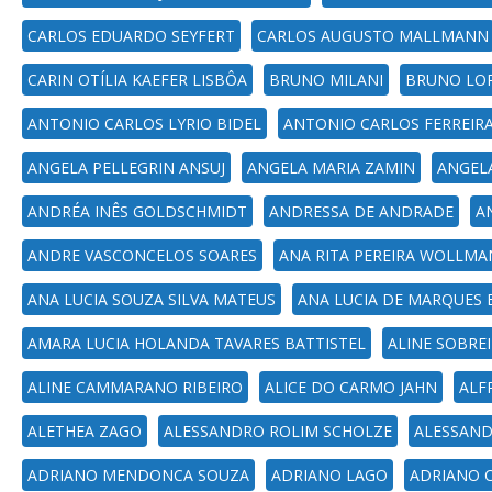
CARLOS EDUARDO SEYFERT
CARLOS AUGUSTO MALLMANN
CARIN OTÍLIA KAEFER LISBÔA
BRUNO MILANI
BRUNO LOP
ANTONIO CARLOS LYRIO BIDEL
ANTONIO CARLOS FERREIRA
ANGELA PELLEGRIN ANSUJ
ANGELA MARIA ZAMIN
ANGEL
ANDRÉA INÊS GOLDSCHMIDT
ANDRESSA DE ANDRADE
A
ANDRE VASCONCELOS SOARES
ANA RITA PEREIRA WOLLM
ANA LUCIA SOUZA SILVA MATEUS
ANA LUCIA DE MARQUES 
AMARA LUCIA HOLANDA TAVARES BATTISTEL
ALINE SOBRE
ALINE CAMMARANO RIBEIRO
ALICE DO CARMO JAHN
ALF
ALETHEA ZAGO
ALESSANDRO ROLIM SCHOLZE
ALESSAND
ADRIANO MENDONCA SOUZA
ADRIANO LAGO
ADRIANO 