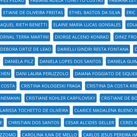
OPES PEDRO
FABIANE ADELA TONETTO COSTAS
FABIANA LET
ETIANE DE OLIVEIRA FREITAS
ETHEL BASTOS DA SILVA
ERIC
RAQUEL RIETH BENETTI
ELAINE MARIA LUCAS GONSALES
EDU
ORIVAL TERRA MARTINI
DIORGE ALCENO KONRAD
DINIZ FR
DEBORA ORTIZ DE LEAO
DARIELLI GINDRI RESTA FONTANA
DANIELA PILZ
DANIELA LOPES DOS SANTOS
DANIELA GUI
CHEN
DANI LAURA PERUZZOLO
DAIANA FOGGIATO DE SIQUEI
 COSTA
CRISTINA KOLOGESKI FRAGA
CRISTINA DA COSTA KR
 ARNEMANN
CRISTIANE KOHLER CARPILOVSKY
CRISTIANE DE B
LARISSA TOCHETTO DE OLIVEIRA
CLARICE MADALENA BUENO 
E
CHRISTIAN DOS SANTOS
CESAR ALCIDES GELLER
CERES 
EZZOMO
CAROLINA IUVA DE MELLO
CARLOS JESUS PEREIRA H