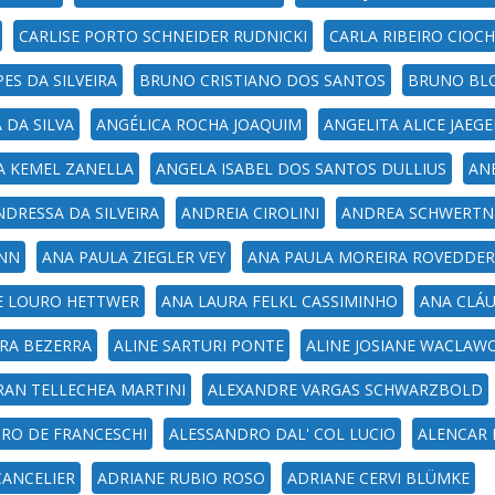
CARLISE PORTO SCHNEIDER RUDNICKI
CARLA RIBEIRO CIOC
ES DA SILVEIRA
BRUNO CRISTIANO DOS SANTOS
BRUNO BLO
 DA SILVA
ANGÉLICA ROCHA JOAQUIM
ANGELITA ALICE JAEGE
A KEMEL ZANELLA
ANGELA ISABEL DOS SANTOS DULLIUS
ANE
NDRESSA DA SILVEIRA
ANDREIA CIROLINI
ANDREA SCHWERTN
ANN
ANA PAULA ZIEGLER VEY
ANA PAULA MOREIRA ROVEDDER
E LOURO HETTWER
ANA LAURA FELKL CASSIMINHO
ANA CLÁU
IRA BEZERRA
ALINE SARTURI PONTE
ALINE JOSIANE WACLAW
RAN TELLECHEA MARTINI
ALEXANDRE VARGAS SCHWARZBOLD
RO DE FRANCESCHI
ALESSANDRO DAL' COL LUCIO
ALENCAR
CANCELIER
ADRIANE RUBIO ROSO
ADRIANE CERVI BLÜMKE