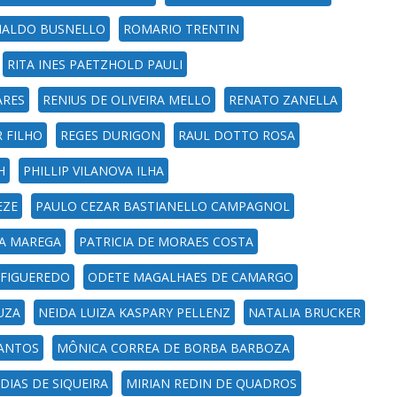
ALDO BUSNELLO
ROMARIO TRENTIN
RITA INES PAETZHOLD PAULI
ARES
RENIUS DE OLIVEIRA MELLO
RENATO ZANELLA
R FILHO
REGES DURIGON
RAUL DOTTO ROSA
H
PHILLIP VILANOVA ILHA
EZE
PAULO CEZAR BASTIANELLO CAMPAGNOL
IA MAREGA
PATRICIA DE MORAES COSTA
 FIGUEREDO
ODETE MAGALHAES DE CAMARGO
UZA
NEIDA LUIZA KASPARY PELLENZ
NATALIA BRUCKER
SANTOS
MÔNICA CORREA DE BORBA BARBOZA
DIAS DE SIQUEIRA
MIRIAN REDIN DE QUADROS