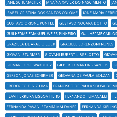
JANE SCHUMACHER
JANAÍNA XAVIER DO NASCIMENTO
JA
ISABEL CRISTINA DOS SANTOS COLOME
IONE MARIA PEREI
GUSTAVO ORIONE PUNTEL
GUSTAVO NOGARA DOTTO
GU
GUILHERME EMANUEL WEISS PINHEIRO
GUILHERME CARLO
GRAZIELA DE ARAÚJO LOCK
GRACIELE LORENZONI NUNES
GIOVANI STURMER
GIOVANI RUBERT LIBRELOTTO
GIOVAN
GILMAR JORGE WAKULICZ
GILBERTO MARTINS SANTOS
G
GERSON JONAS SCHIRMER
GEOVANA DE PAULA BOLZAN
FREDERICO DINIZ LIMA
FRANCISCO DE PAULA SOUSA DE M
FLAVI FERREIRA LISBOA FILHO
FERNANDO FUMAGALLI
FE
FERNANDA PAVANI STAMM MALDANER
FERNANDA KIELING