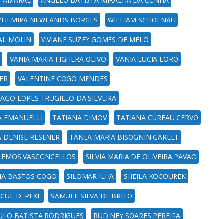
O AMARAL
ANGELO BATISTA MIRALHA DA CUNHA
ZULMIRA NEWLANDS BORGES
WILLIAM SCHOENAU
AL MOLIN
VIVIANE SUZEY GOMES DE MELO
VANIA MARIA FIGHERA OLIVO
VANIA LUCIA LORO
ER
VALENTINE COGO MENDES
IAGO LOPES TRUGILLO DA SILVEIRA
A EMANUELLI
TATIANA DIMOV
TATIANA CUREAU CERVO
A DENISE RESENER
TANEA MARIA BISOGNIN GARLET
E LEMOS VASCONCELLOS
SILVIA MARIA DE OLIVEIRA PAVAO
NA BASTOS COGO
SILOMAR ILHA
SHEILA KOCOUREK
CUL DEPEXE
SAMUEL SILVA DE BRITO
LO BATISTA RODRIGUES
RUDINEY SOARES PEREIRA