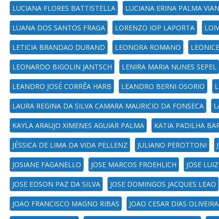
LUCIANA FLORES BATTISTELLA
LUCIANA ERINA PALMA VIA
LUANA DOS SANTOS FRAGA
LORENZO IOP LAPORTA
LOI
LETICIA BRANDAO DURAND
LEONORA ROMANO
LEONICE
LEONARDO BIGOLIN JANTSCH
LENIRA MARIA NUNES SEPEL
LEANDRO JOSÉ CORRÊA HARB
LEANDRO BERNI OSORIO
L
LAURA REGINA DA SILVA CAMARA MAURICIO DA FONSECA
L
KAYLA ARAUJO XIMENES AGUIAR PALMA
KATIA PADILHA BA
JÉSSICA DE LIMA DA VIDA PELLENZ
JULIANO PEROTTONI
JOSIANE FAGANELLO
JOSE MARCOS FROEHLICH
JOSE LUI
JOSE EDSON PAZ DA SILVA
JOSE DOMINGOS JACQUES LEAO
JOAO FRANCISCO MAGNO RIBAS
JOAO CESAR DIAS OLIVEIRA