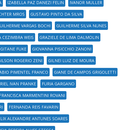
A
IZABELLA PAZ DANEZI FELIN
IVANOR MULLER
CHTER MROS
GUSTAVO PINTO DA SILVA
UILHERME VARGAS BOCHI
GUILHERME SILVA NUNES
A CEZIMBRA WEIS
GRAZIELE DE LIMA DALMOLIN
GITANE FUKE
GIOVANNA PISICCHIO ZANONI
GILSON ROGERIO ZENI
GILNEI LUIZ DE MOURA
ABIO PIMENTEL FRANCO
GIANE DE CAMPOS GRIGOLETTI
RIEL IVAN PRANKE
FURIA GARGANO
 FRANCISCA MARMENTINI ROVANI
RI
FERNANDA REIS FAVARIN
ELIX ALEXANDRE ANTUNES SOARES