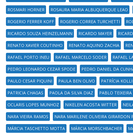
ROSMARI HORNER
ROSAURA MARIA ALBUQUERQUE LEAO
ROGERIO FERRER KOFF
ROGERIO CORREA TURCHETTI
RO
RICARDO SOUZA HEINZELMANN
RICARDO MAYER
RICARD
RENATO XAVIER COUTINHO
RENATO AQUINO ZACHIA
RE
RAFAEL PORTO INEU
RAFAEL MARCELO SODER
RAFAEL L
PEDRO LEONARDO CEZAR SPODE
PEDRO DANIEL DA CUNH
PAULO CESAR PIQUINI
PAULA BEN OLIVO
PATRÍCIA KOL
PATRICIA CHAGAS
PAOLA DA SILVA DIAZ
PABLO TEIXEIRA
OCLARIS LOPES MUNHOZ
NIKELEN ACOSTA WITTER
NEIL
NARA VIEIRA RAMOS
NARA MARILENE OLIVEIRA GIRARDON P
MÁRCIA TASCHETTO MOTTA
MÁRCIA MORSCHBACHER
MÁ