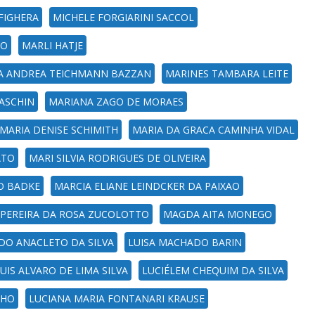
FIGHERA
MICHELE FORGIARINI SACCOL
CO
MARLI HATJE
A ANDREA TEICHMANN BAZZAN
MARINES TAMBARA LEITE
ASCHIN
MARIANA ZAGO DE MORAES
MARIA DENISE SCHIMITH
MARIA DA GRACA CAMINHA VIDAL
ATO
MARI SILVIA RODRIGUES DE OLIVEIRA
O BADKE
MARCIA ELIANE LEINDCKER DA PAIXAO
PEREIRA DA ROSA ZUCOLOTTO
MAGDA AITA MONEGO
LDO ANACLETO DA SILVA
LUISA MACHADO BARIN
UIS ALVARO DE LIMA SILVA
LUCIÉLEM CHEQUIM DA SILVA
LHO
LUCIANA MARIA FONTANARI KRAUSE