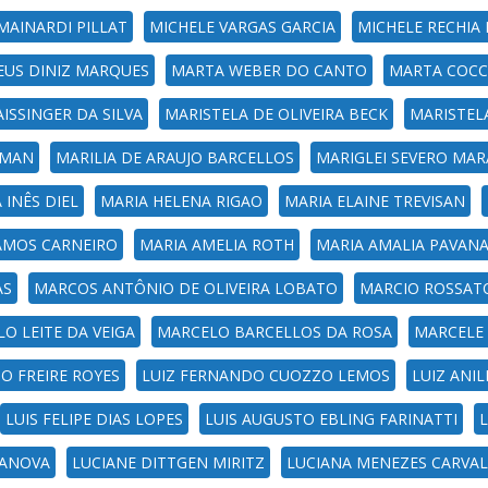
MAINARDI PILLAT
MICHELE VARGAS GARCIA
MICHELE RECHIA 
US DINIZ MARQUES
MARTA WEBER DO CANTO
MARTA COC
AISSINGER DA SILVA
MARISTELA DE OLIVEIRA BECK
MARISTEL
EMAN
MARILIA DE ARAUJO BARCELLOS
MARIGLEI SEVERO MAR
 INÊS DIEL
MARIA HELENA RIGAO
MARIA ELAINE TREVISAN
RAMOS CARNEIRO
MARIA AMELIA ROTH
MARIA AMALIA PAVAN
AS
MARCOS ANTÔNIO DE OLIVEIRA LOBATO
MARCIO ROSSAT
O LEITE DA VEIGA
MARCELO BARCELLOS DA ROSA
MARCELE 
O FREIRE ROYES
LUIZ FERNANDO CUOZZO LEMOS
LUIZ ANI
LUIS FELIPE DIAS LOPES
LUIS AUGUSTO EBLING FARINATTI
L
LANOVA
LUCIANE DITTGEN MIRITZ
LUCIANA MENEZES CARVA