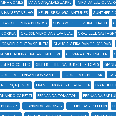
NAINA GOMES
JANA GONÇALVES ZAPPE
JAIRO DA LUZ OLIVEIR
RA HAYGERT VELHO
HELENISE SANGOI ANTUNES
GÜNTHER RI
STAVO FERREIRA PEDROSA
GUSTAVO DE OLIVEIRA DUARTE
G
S CORREA
GREISSE VIERO DA SILVA LEAL
GRAZIELLE CASTAGN
GRACIELA DUTRA SEHNEM
GLAUCIA VIEIRA RAMOS KONRAD
A MEDIANEIRA FRACARI HAUTRIVE
GIOVANA CRISTINA CENI
ILBERTO COELHO
GILBERTI HELENA HUBSCHER LOPES
GIANF
GABRIELA TREVISAN DOS SANTOS
GABRIELA CAPPELLARI
GAB
ENDONÇA JUNIOR
FRANCIS MORAES DE ALMEIDA
FRANCIELE
RNANDO COPETTI
FERNANDA TOMAZONI
FERNANDA SARTU
 PEDRAZZI
FERNANDA BARBISAN
FELLIPE DANEZI FELIN
F