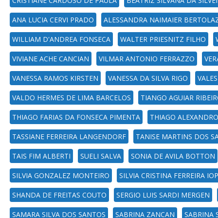
CRISTIANE CARDOSO DE PAULA
BEATRIZ SILVANA DA SILVE
ANA LUCIA CERVI PRADO
ALESSANDRA NAIMAIER BERTOLAZ
WILLIAM D'ANDREA FONSECA
WALTER PRIESNITZ FILHO
VIVIANE ACHE CANCIAN
VILMAR ANTONIO FERRAZZO
VER
VANESSA RAMOS KIRSTEN
VANESSA DA SILVA RIGO
VALES
VALDO HERMES DE LIMA BARCELOS
TIANGO AGUIAR RIBEI
THIAGO FARIAS DA FONSECA PIMENTA
THIAGO ALEXANDR
TASSIANE FERREIRA LANGENDORF
TANISE MARTINS DOS S
TAIS FIM ALBERTI
SUELI SALVA
SONIA DE AVILA BOTTON
SILVIA GONZALEZ MONTEIRO
SILVIA CRISTINA FERREIRA IO
SHANDA DE FREITAS COUTO
SERGIO LUIS SARDI MERGEN
SAMARA SILVA DOS SANTOS
SABRINA ZANCAN
SABRINA 