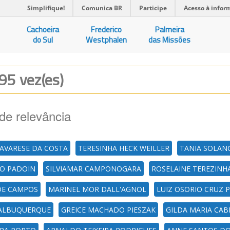
Simplifique!
Comunica BR
Participe
Acesso à infor
Cachoeira
Frederico
Palmeira
do Sul
Westphalen
das Missões
495 vez(es)
de relevância
ZAVARESE DA COSTA
TERESINHA HECK WEILLER
TANIA SOLAN
LO PADOIN
SILVIAMAR CAMPONOGARA
ROSELAINE TEREZIN
DE CAMPOS
MARINEL MOR DALL'AGNOL
LUIZ OSORIO CRUZ 
 ALBUQUERQUE
GREICE MACHADO PIESZAK
GILDA MARIA CA