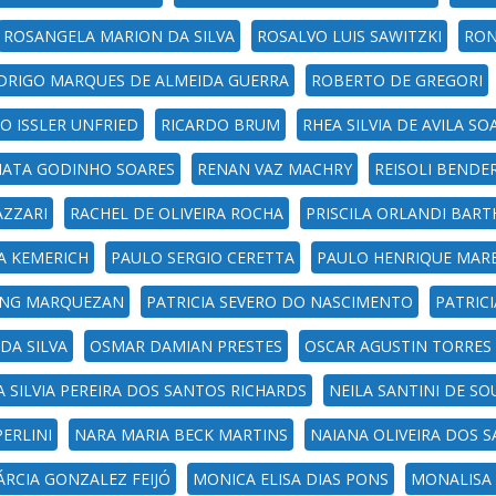
ROSANGELA MARION DA SILVA
ROSALVO LUIS SAWITZKI
RON
DRIGO MARQUES DE ALMEIDA GUERRA
ROBERTO DE GREGORI
O ISSLER UNFRIED
RICARDO BRUM
RHEA SILVIA DE AVILA SO
NATA GODINHO SOARES
RENAN VAZ MACHRY
REISOLI BENDE
AZZARI
RACHEL DE OLIVEIRA ROCHA
PRISCILA ORLANDI BART
A KEMERICH
PAULO SERGIO CERETTA
PAULO HENRIQUE MAR
LING MARQUEZAN
PATRICIA SEVERO DO NASCIMENTO
PATRIC
 DA SILVA
OSMAR DAMIAN PRESTES
OSCAR AGUSTIN TORRES
A SILVIA PEREIRA DOS SANTOS RICHARDS
NEILA SANTINI DE SO
ERLINI
NARA MARIA BECK MARTINS
NAIANA OLIVEIRA DOS 
RCIA GONZALEZ FEIJÓ
MONICA ELISA DIAS PONS
MONALISA 