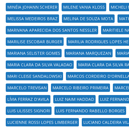
MINÉIA JOHANN SCHERER
MILENE VANIA KLOSS
MICHELI 
MELISSA MEDEIROS BRAZ
MELINA DE SOUZA MOTA
MATE
MARIVANA APARECIDA DOS SANTOS NESSLER
MARITIELE N
MARILISE ESCOBAR BURGER
MARILIA RODRIGUES LOPES H
MARIANA SELISTER GOMES
MARIANA MARQUEZAN
MARIA
MARIA CLARA DA SILVA VALADAO
MARIA CLARA DA SILVA 
MARI CLEISE SANDALOWSKI
MARCOS CORDEIRO D'ORNELL
MARCELO TREVISAN
MARCELO RIBEIRO PRIMEIRA
MARCEL
LÍVIA FERRAZ D'AVILA
LUIZ NAIM HADDAD
LUIZ FERNAND
LUIS ULISSES SIGNORI
LUIS FERNANDO RABELLO BORGES
LUCIENNE ROSSI LOPES LIMBERGER
LUCIANO CALDEIRA VI