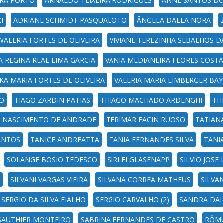
IRA PORTO
ARNALDO TEIXEIRA RODRIGUES
ANNE SANTOS D
I
ADRIANE SCHMIDT PASQUALOTO
ÂNGELA DALLA NORA
WALERIA FORTES DE OLIVEIRA
VIVIANE TEREZINHA SEBALHOS D
A REGINA REAL LIMA GARCIA
VANIA MEDIANEIRA FLORES COSTA
KA MARIA FORTES DE OLIVEIRA
VALERIA MARIA LIMBERGER BAY
RO
TIAGO ZARDIN PATIAS
THIAGO MACHADO ARDENGHI
TH
O NASCIMENTO DE ANDRADE
TERIMAR FACIN RUOSO
TATIAN
ANTOS
TANICE ANDREATTA
TANIA FERNANDES SILVA
TANI
SOLANGE BOSIO TEDESCO
SIRLEI GLASENAPP
SILVIO JOS
P
SILVANI VARGAS VIEIRA
SILVANA CORREA MATHEUS
SILVA
SERGIO DA SILVA FIALHO
SERGIO CARVALHO (2)
SANDRA DAL
SAUTHIER MONTEIRO
SABRINA FERNANDES DE CASTRO
RÔMU