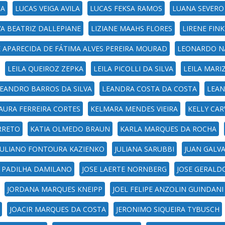
NA
LUCAS VEIGA AVILA
LUCAS FEKSA RAMOS
LUANA SEVERO
VA BEATRIZ DALLEPIANE
LIZIANE MAAHS FLORES
LIRENE FIN
 APARECIDA DE FÁTIMA ALVES PEREIRA MOURAD
LEONARDO N
LEILA QUEIROZ ZEPKA
LEILA PICOLLI DA SILVA
LEILA MARI
EANDRO BARROS DA SILVA
LEANDRA COSTA DA COSTA
LEAN
AURA FERREIRA CORTES
KELMARA MENDES VIEIRA
KELLY CAR
RRETO
KATIA OLMEDO BRAUN
KARLA MARQUES DA ROCHA
JULIANO FONTOURA KAZIENKO
JULIANA SARUBBI
JUAN GALV
Z PADILHA DAMILANO
JOSE LAERTE NORNBERG
JOSE GERALD
JORDANA MARQUES KNEIPP
JOEL FELIPE ANZOLIN GUINDANI
JOACIR MARQUES DA COSTA
JERONIMO SIQUEIRA TYBUSCH