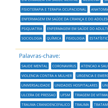
FISIOTERAPIA E TERAPIA OCUPACIONAL
ANATOMI
ENFERMAGEM EM SAÚDE DA CRIANÇA E DO ADOLES
PSIQUIATRIA
ENFERMAGEM EM SAÚDE DO ADULTO
SOCIOLOGIA
QUÍMICA
FISIOLOGIA
ESTATÍSTI
Palavras-chave:
SAUDE MENTAL
CORONAVIRUS
ATENCAO A SAU
VIOLENCIA CONTRA A MULHER
URGENCIA E EMER
UNIVERSALIDADE
UNIDADES HOSPITALARES
UN
ULCERA DE PRESSAO
UFSM
TRIAGEM DE VITIMA
TRAUMA CRANIOENCEFALICO
TRAUMA
TRATAM