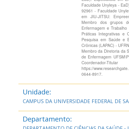
Faculdade Unyleya - EaD)
92961 - Faculdade Unyl
em JIU-JITSU: Empreen
Membro dos grupos de
Enfermagem e Trabalho (
Práticas Integrativas 
Pesquisa em Saúde e 
Crônicas (LAPAC) - UFRN
Membro da Diretoria da
de Enfermagem UFSM\PM
Coordenador
https://www.researchgate.
0644-8917.
Unidade:
CAMPUS DA UNIVERSIDADE FEDERAL DE SA
Departamento:
DEPARTAMENTO DE CIÊNCIAS DA SAÚDE -