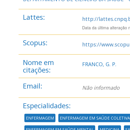
Lattes:
http://lattes.cnpq
Data da última alteração 
Scopus:
https://www.scopu
Nome em
FRANCO, G. P.
citações:
Email:
Não informado
Especialidades:
ENFERMAGEM
ENFERMAGEM EM SAÚDE COLETIVA
ENFERMAGEM EM SAÚDE MENTAL
MEDICINA
S