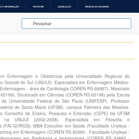
O À INFORMAÇÃO
PARTICIPE
LEGISLAÇÃO
ÓRGÃOS DO GOVERNO
em Enfermagem e Obstetrícia pela Universidade Regional do
io Grande do Sul (UNIJUÍ). Especialista em Enfermagem Médico-
m Enfermagem - área de Cardiologia COREN RS 66867), Mestrado
65199), Doutorado em Ciências (COREN RS 65198) pela Escola
 da Universidade Federal de São Paulo (UNIFESP). Professor
 Federal de Santa Maria (UFSM), campus Palmeira das Missões-
 o Conselho de Ensino, Pesquisa e Extensão (CEPE) da UFSM
or na UNIJUÍ (2002-2008). Especialista em Filosofia e
 (FAI-GORGS). MBA Executivo em Saúde (Faculdade Unyleya -
oaching em Enfermagem (COREN RS 82980 - Faculdade Unyleya -
Enfermagem em Radiologia e Imaginologia (COREN RS 92885 -