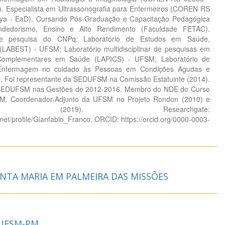
. Especialista em Ultrassonografia para Enfermeiros (COREN RS
eya - EaD). Cursando Pós-Graduação e Capacitação Pedagógica
dedorismo, Ensino e Alto Rendimento (Faculdade FETAC).
 pesquisa do CNPq: Laboratório de Estudos em Saúde,
LABEST) - UFSM; Laboratório multidisciplinar de pesquisas em
e Complementares em Saúde (LAPICS) - UFSM; Laboratório de
Enfermagem no cuidado às Pessoas em Condições Agudas e
. Foi representante da SEDUFSM na Comissão Estatuinte (2014).
 SEDUFSM nas Gestões de 2012-2016. Membro do NDE do Curso
. Coordenador-Adjunto da UFSM no Projeto Rondon (2010) e
-Titular (2019). Researchgate:
net/profile/Gianfabio_Franco. ORCID: https://orcid.org/0000-0003-
NTA MARIA EM PALMEIRA DAS MISSÕES
 UFSM-PM