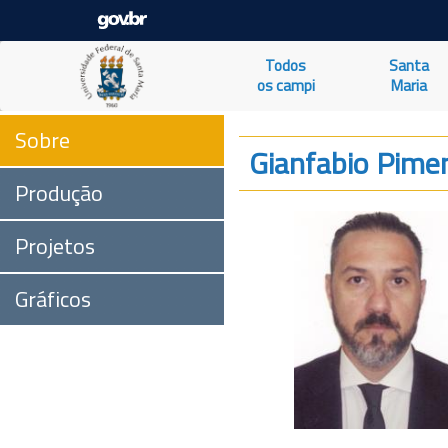
Todos
Santa
os campi
Maria
Sobre
Gianfabio Pime
Produção
Projetos
Gráficos