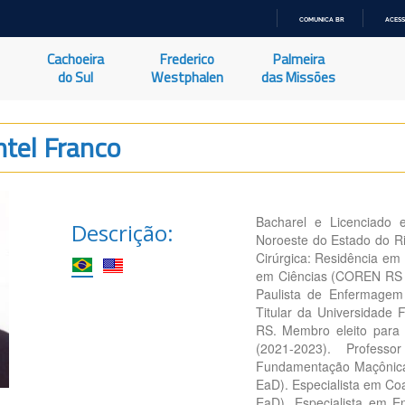
COMUNICA BR
ACESS
IR
PARA
Cachoeira
Frederico
Palmeira
O
CONTEÚDO
do Sul
Westphalen
das Missões
ntel Franco
Bacharel e Licenciado 
Descrição:
Noroeste do Estado do R
Cirúrgica: Residência e
em Ciências (COREN RS 
Paulista de Enfermagem
Titular da Universidade
RS. Membro eleito para
(2021-2023). Profess
Fundamentação Maçônica
EaD). Especialista em C
EaD). Especialista em 