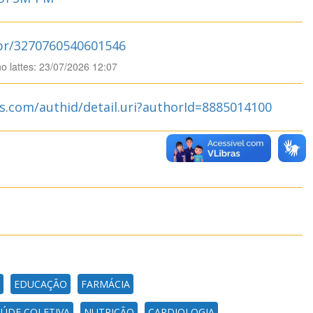
.br/3270760540601546
no lattes: 23/07/2026 12:07
s.com/authid/detail.uri?authorId=8885014100
EDUCAÇÃO
FARMÁCIA
AÚDE COLETIVA
NUTRIÇÃO
CARDIOLOGIA