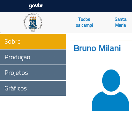
Todos
Santa
os campi
Maria
Sobre
Bruno Milani
Produção
Projetos
Gráficos