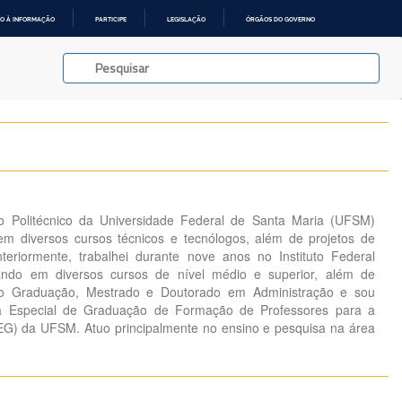
O À INFORMAÇÃO
PARTICIPE
LEGISLAÇÃO
ÓRGÃOS DO GOVERNO
o Politécnico da Universidade Federal de Santa Maria (UFSM)
m diversos cursos técnicos e tecnólogos, além de projetos de
teriormente, trabalhei durante nove anos no Instituto Federal
uando em diversos cursos de nível médio e superior, além de
suo Graduação, Mestrado e Doutorado em Administração e sou
ma Especial de Graduação de Formação de Professores para a
EG) da UFSM. Atuo principalmente no ensino e pesquisa na área