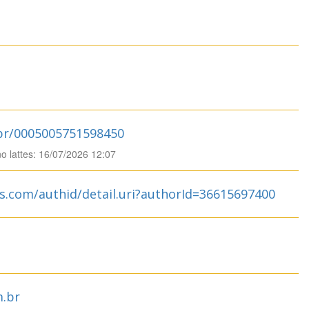
.br/0005005751598450
no lattes: 16/07/2026 12:07
s.com/authid/detail.uri?authorId=36615697400
.br