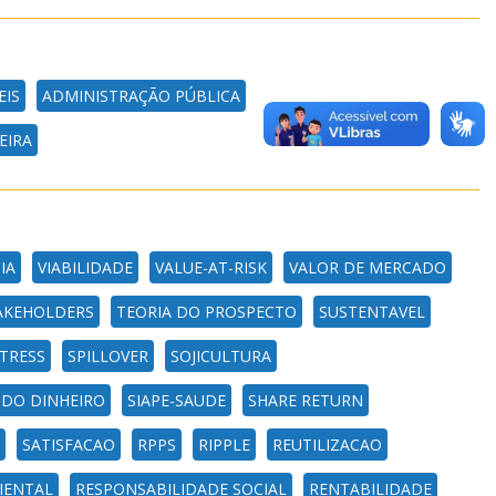
EIS
ADMINISTRAÇÃO PÚBLICA
EIRA
IA
VIABILIDADE
VALUE-AT-RISK
VALOR DE MERCADO
AKEHOLDERS
TEORIA DO PROSPECTO
SUSTENTAVEL
TRESS
SPILLOVER
SOJICULTURA
 DO DINHEIRO
SIAPE-SAUDE
SHARE RETURN
SATISFACAO
RPPS
RIPPLE
REUTILIZACAO
IENTAL
RESPONSABILIDADE SOCIAL
RENTABILIDADE