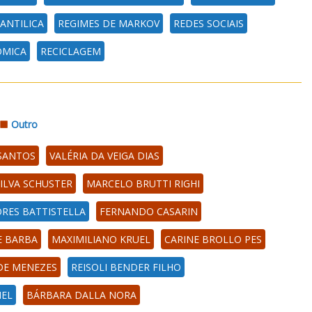
ANTILICA
REGIMES DE MARKOV
REDES SOCIAIS
OMICA
RECICLAGEM
Outro
SANTOS
VALÉRIA DA VEIGA DIAS
ILVA SCHUSTER
MARCELO BRUTTI RIGHI
ORES BATTISTELLA
FERNANDO CASARIN
E BARBA
MAXIMILIANO KRUEL
CARINE BROLLO PES
DE MENEZES
REISOLI BENDER FILHO
NEL
BÁRBARA DALLA NORA