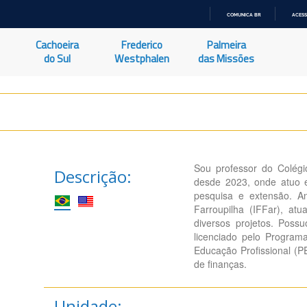
COMUNICA BR
ACESS
IR
PARA
Cachoeira
Frederico
Palmeira
O
CONTEÚDO
do Sul
Westphalen
das Missões
Sou professor do Colégi
Descrição:
desde 2023, onde atuo e
pesquisa e extensão. An
Farroupilha (IFFar), at
diversos projetos. Pos
licenciado pelo Progra
Educação Profissional (P
de finanças.
Unidade: