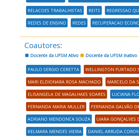
RELACOES TRABALHISTAS
REITS
REGRESSAO QU
REDES DE ENSINO
REDES
RECUPERACAO ECON
Coautores:
Docente da UFSM Ativo
Docente da UFSM Inativo
PAULO SERGIO CERETTA
WELLINGTON FURTADO 
MARI ELDIONARA ROSA MACHADO
MARCELO DA S
ELISANGELA DE MAGALHAES SOARES
LUCIANA FL
FERNANDA MARIA MULLER
FERNANDA GALVÃO D
ADRIANO MENDONCA SOUZA
UIARA GONÇALVES 
KELMARA MENDES VIEIRA
DANIEL ARRUDA CORO