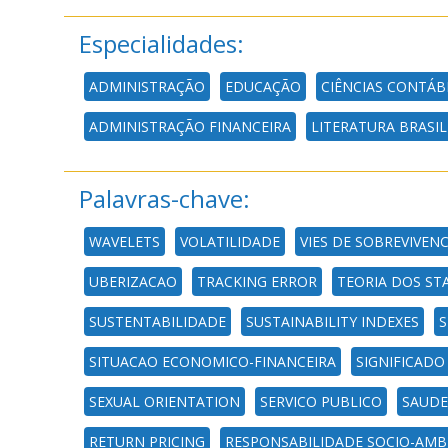
Especialidades:
ADMINISTRAÇÃO
EDUCAÇÃO
CIÊNCIAS CONTÁB
ADMINISTRAÇÃO FINANCEIRA
LITERATURA BRASIL
Palavras-chave:
WAVELETS
VOLATILIDADE
VIES DE SOBREVIVENC
UBERIZACAO
TRACKING ERROR
TEORIA DOS ST
SUSTENTABILIDADE
SUSTAINABILITY INDEXES
S
SITUACAO ECONOMICO-FINANCEIRA
SIGNIFICADO
SEXUAL ORIENTATION
SERVICO PUBLICO
SAUDE
RETURN PRICING
RESPONSABILIDADE SOCIO-AMB