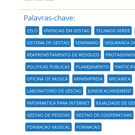
Palavras-chave:
ZELO
VIVENCIAS EM GESTAO
TELHADO VERDE
SISTEMA DE GESTAO
SEMINARIO
SEGURANCA D
REAPROVEITAMENTO DE RESIDUOS
PROTAGONIS
POLITICAS PUBLICAS
PLANEJAMENTO
PARTICIP
OFICINA DE MUSICA
MINIEMPRESA
MECANICA
LABORATORIO DE GESTAO
JUNIOR ACHIVIEMENT
INFORMATICA PARA INTERNET
IGUALDADE DE GE
GESTAO DE PESSOAS
GESTAO DE COOPERATIVAS
FORMACAO MUSICAL
FORMACAO