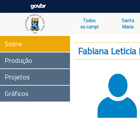
Todos
Santa
os campi
Maria
Sobre
Fabiana Leticia
Produção
Projetos
Gráficos