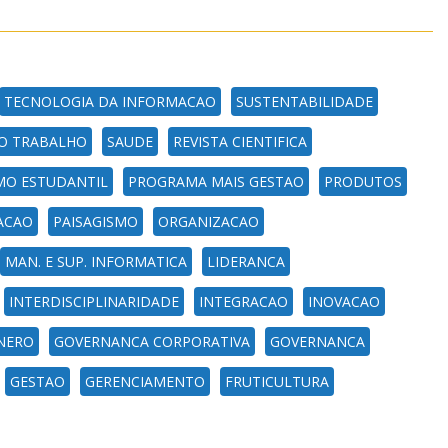
TECNOLOGIA DA INFORMACAO
SUSTENTABILIDADE
O TRABALHO
SAUDE
REVISTA CIENTIFICA
MO ESTUDANTIL
PROGRAMA MAIS GESTAO
PRODUTOS
ACAO
PAISAGISMO
ORGANIZACAO
MAN. E SUP. INFORMATICA
LIDERANCA
INTERDISCIPLINARIDADE
INTEGRACAO
INOVACAO
NERO
GOVERNANCA CORPORATIVA
GOVERNANCA
GESTAO
GERENCIAMENTO
FRUTICULTURA