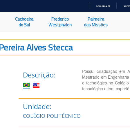
COMUNICA BR
ACESS
IR
PARA
Cachoeira
Frederico
Palmeira
O
CONTEÚDO
do Sul
Westphalen
das Missões
 Pereira Alves Stecca
Possui Graduação em Ad
Descrição:
Mestrado em Engenharia 
e tecnológico no Colégio
tecnológica e tem experiê
Unidade:
COLÉGIO POLITÉCNICO