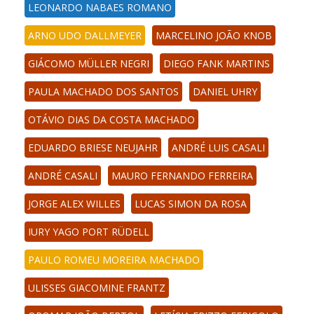
LEONARDO NABAES ROMANO
ARNO UDO DALLMEYER
MARCELINO JOÃO KNOB
GIÁCOMO MÜLLER NEGRI
DIEGO FANK MARTINS
PAULA MACHADO DOS SANTOS
DANIEL UHRY
OTÁVIO DIAS DA COSTA MACHADO
EDUARDO BRIESE NEUJAHR
ANDRÉ LUIS CASALI
ANDRÉ CASALI
MAURO FERNANDO FERREIRA
JORGE ALEX WILLES
LUCAS SIMON DA ROSA
IURY YAGO PORT RÜDELL
PAULO ROMEU MOREIRA MACHADO
ULISSES GIACOMINE FRANTZ