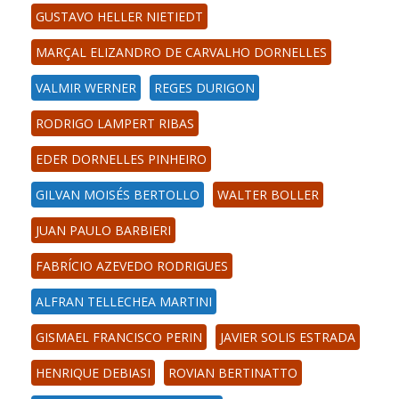
GUSTAVO HELLER NIETIEDT
MARÇAL ELIZANDRO DE CARVALHO DORNELLES
VALMIR WERNER
REGES DURIGON
RODRIGO LAMPERT RIBAS
EDER DORNELLES PINHEIRO
GILVAN MOISÉS BERTOLLO
WALTER BOLLER
JUAN PAULO BARBIERI
FABRÍCIO AZEVEDO RODRIGUES
ALFRAN TELLECHEA MARTINI
GISMAEL FRANCISCO PERIN
JAVIER SOLIS ESTRADA
HENRIQUE DEBIASI
ROVIAN BERTINATTO