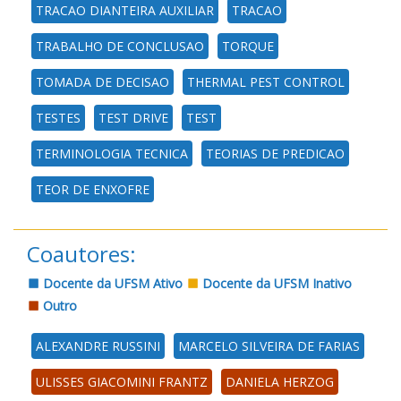
TRACAO DIANTEIRA AUXILIAR
TRACAO
TRABALHO DE CONCLUSAO
TORQUE
TOMADA DE DECISAO
THERMAL PEST CONTROL
TESTES
TEST DRIVE
TEST
TERMINOLOGIA TECNICA
TEORIAS DE PREDICAO
TEOR DE ENXOFRE
Coautores:
Docente da UFSM Ativo
Docente da UFSM Inativo
Outro
ALEXANDRE RUSSINI
MARCELO SILVEIRA DE FARIAS
ULISSES GIACOMINI FRANTZ
DANIELA HERZOG