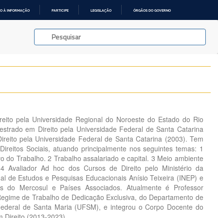
O À INFORMAÇÃO
PARTICIPE
LEGISLAÇÃO
ÓRGÃOS DO GOVERNO
eito pela Universidade Regional do Noroeste do Estado do Rio
strado em Direito pela Universidade Federal de Santa Catarina
reito pela Universidade Federal de Santa Catarina (2003). Tem
Direitos Sociais, atuando principalmente nos seguintes temas: 1
ivo do Trabalho. 2 Trabalho assalariado e capital. 3 Meio ambiente
 4 Avaliador Ad hoc dos Cursos de Direito pelo Ministério da
nal de Estudos e Pesquisas Educacionais Anísio Teixeira (INEP) e
s do Mercosul e Países Associados. Atualmente é Professor
Regime de Trabalho de Dedicação Exclusiva, do Departamento de
 Federal de Santa Maria (UFSM), e integrou o Corpo Docente do
 Direito (2013-2023).