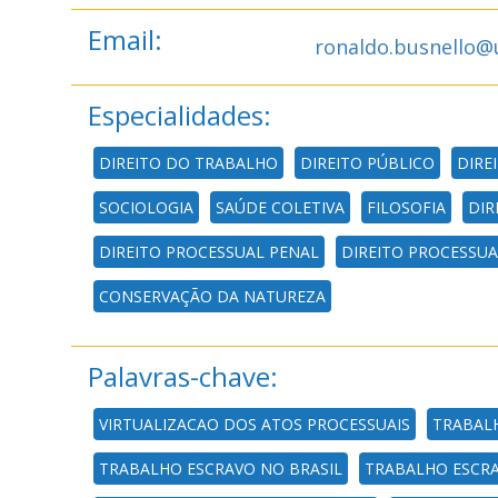
Email:
ronaldo.busnello@
Especialidades:
DIREITO DO TRABALHO
DIREITO PÚBLICO
DIRE
SOCIOLOGIA
SAÚDE COLETIVA
FILOSOFIA
DIR
DIREITO PROCESSUAL PENAL
DIREITO PROCESSUAL
CONSERVAÇÃO DA NATUREZA
Palavras-chave:
VIRTUALIZACAO DOS ATOS PROCESSUAIS
TRABAL
TRABALHO ESCRAVO NO BRASIL
TRABALHO ESCR