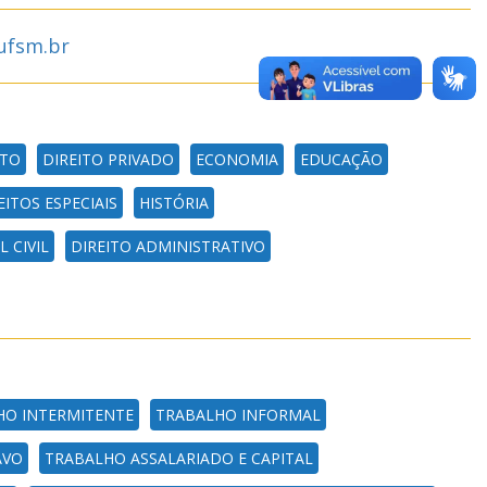
ufsm.br
ITO
DIREITO PRIVADO
ECONOMIA
EDUCAÇÃO
EITOS ESPECIAIS
HISTÓRIA
 CIVIL
DIREITO ADMINISTRATIVO
HO INTERMITENTE
TRABALHO INFORMAL
AVO
TRABALHO ASSALARIADO E CAPITAL