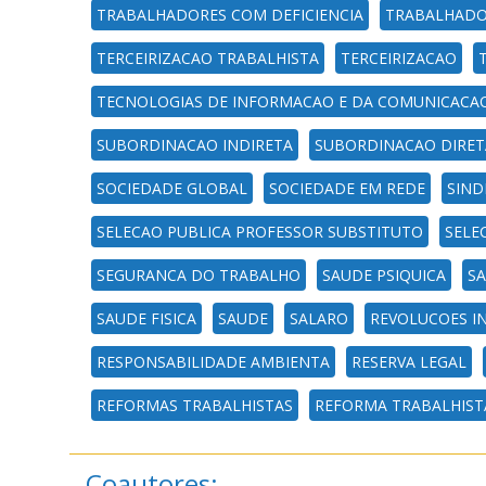
TRABALHADORES COM DEFICIENCIA
TRABALHAD
TERCEIRIZACAO TRABALHISTA
TERCEIRIZACAO
TECNOLOGIAS DE INFORMACAO E DA COMUNICACA
SUBORDINACAO INDIRETA
SUBORDINACAO DIRET
SOCIEDADE GLOBAL
SOCIEDADE EM REDE
SIND
SELECAO PUBLICA PROFESSOR SUBSTITUTO
SELE
SEGURANCA DO TRABALHO
SAUDE PSIQUICA
SA
SAUDE FISICA
SAUDE
SALARO
REVOLUCOES IN
RESPONSABILIDADE AMBIENTA
RESERVA LEGAL
REFORMAS TRABALHISTAS
REFORMA TRABALHIST
Coautores: