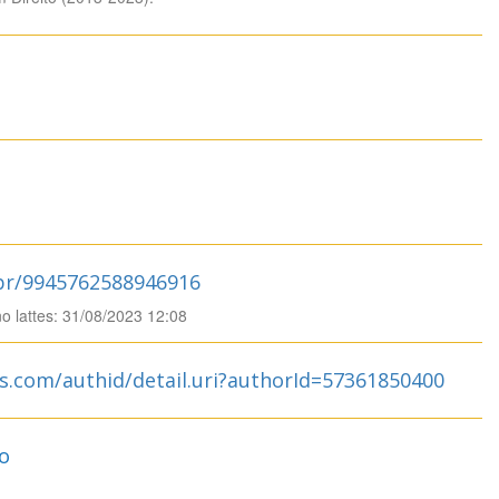
.br/9945762588946916
no lattes: 31/08/2023 12:08
s.com/authid/detail.uri?authorId=57361850400
o