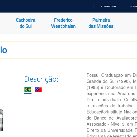
COMUNICA BR
ACESS
IR
PARA
Cachoeira
Frederico
Palmeira
O
CONTEÚDO
do Sul
Westphalen
das Missões
lo
Possui Graduação em Dir
Descrição:
Grande do Sul (1990), Me
(1995) e Doutorado em Di
experiência na Área dos 
Direito Individual e Colet
e relações de trabalho.
Educação/Instituto Nacio
do Banco de Avaliadore
Associado - Nível 3, em 
Direito da Universidade
Programa de Mestrado em