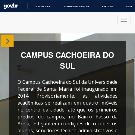
COMUNICA BR
ACESSO À INFORMAÇÃO
PARTICIPE
LEGISL
IR
PARA
Nave
O
CONTEÚDO
Sobre
CAMPUS CACHOEIRA DO
Departamentos
SUL
Cursos
O Campus Cachoeira do Sul da Universidade
Produções
Federal de Santa Maria foi inaugurado em
2014. Provisoriamente, as atividades
acadêmicas se realizam em quatro imóveis
Projetos
no centro da cidade, até que os primeiros
prédios do campus, no Bairro Passo da
Areia, estejam em condições de receber os
alunos, servidores técnico-administrativos e