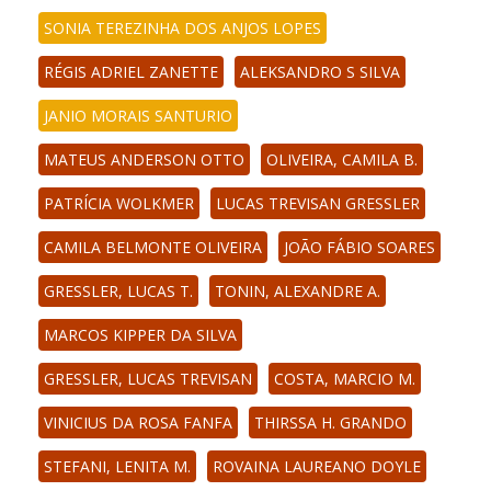
SONIA TEREZINHA DOS ANJOS LOPES
RÉGIS ADRIEL ZANETTE
ALEKSANDRO S SILVA
JANIO MORAIS SANTURIO
MATEUS ANDERSON OTTO
OLIVEIRA, CAMILA B.
PATRÍCIA WOLKMER
LUCAS TREVISAN GRESSLER
CAMILA BELMONTE OLIVEIRA
JOÃO FÁBIO SOARES
GRESSLER, LUCAS T.
TONIN, ALEXANDRE A.
MARCOS KIPPER DA SILVA
GRESSLER, LUCAS TREVISAN
COSTA, MARCIO M.
VINICIUS DA ROSA FANFA
THIRSSA H. GRANDO
STEFANI, LENITA M.
ROVAINA LAUREANO DOYLE