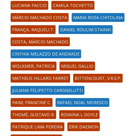
LUCIANA FACCIO
CAMILA TOCHETTO
MÁRCIO MACHADO COSTA
MARIA ROSA CHITOLINA
FRANÇA, RAQUELI T.
DANIEL ROULIM STAINKI
COSTA, MÁRCIO MACHADO
CINTHIA MELAZZO DE ANDRADE
WOLKMER, PATRICIA
MIGUEL GALLIO
MATHEUS HILLARD FARRET
BITTENCOURT, V.R.E.P.
JULIANA FELIPETTO CARGNELUTTI
PAIM, FRANCINE C.
RAFAEL NOAL MORESCO
THOMÉ, GUSTAVO R.
ROVAINA L DOYLE
PATRIQUE LIMA PEREIRA
ERIK DAEMON