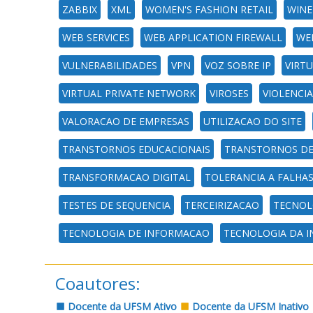
ZABBIX
XML
WOMEN'S FASHION RETAIL
WINE
WEB SERVICES
WEB APPLICATION FIREWALL
WE
VULNERABILIDADES
VPN
VOZ SOBRE IP
VIRT
VIRTUAL PRIVATE NETWORK
VIROSES
VIOLENCIA
VALORACAO DE EMPRESAS
UTILIZACAO DO SITE
TRANSTORNOS EDUCACIONAIS
TRANSTORNOS DE
TRANSFORMACAO DIGITAL
TOLERANCIA A FALHA
TESTES DE SEQUENCIA
TERCEIRIZACAO
TECNOLO
TECNOLOGIA DE INFORMACAO
TECNOLOGIA DA 
Coautores:
Docente da UFSM Ativo
Docente da UFSM Inativo