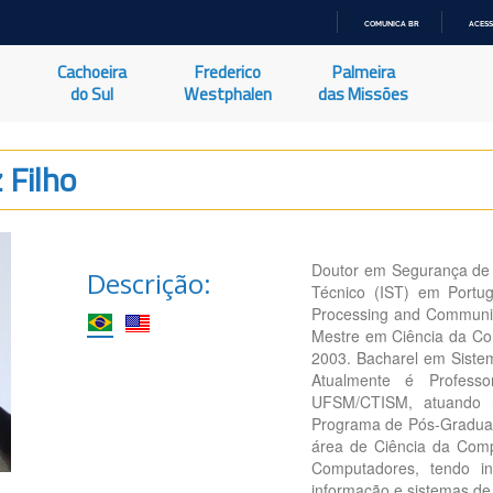
COMUNICA BR
ACESS
IR
PARA
Cachoeira
Frederico
Palmeira
O
CONTEÚDO
do Sul
Westphalen
das Missões
 Filho
Doutor em Segurança de I
Descrição:
Técnico (IST) em Portug
Processing and Communica
Mestre em Ciência da Co
2003. Bacharel em Siste
Atualmente é Profess
UFSM/CTISM, atuando 
Programa de Pós-Graduaç
área de Ciência da Com
Computadores, tendo in
informação e sistemas de