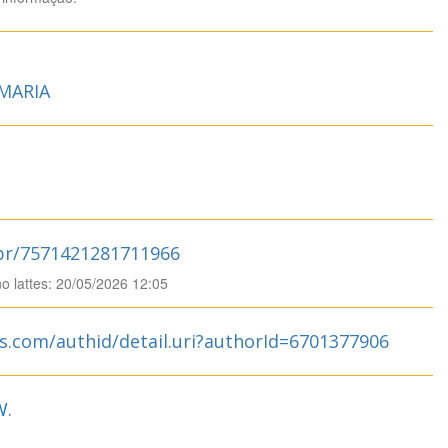
MARIA
.br/7571421281711966
no lattes: 20/05/2026 12:05
s.com/authid/detail.uri?authorId=6701377906
W.