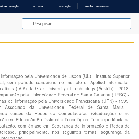
O À INFORMAÇÃO
PARTICIPE
LEGISLAÇÃO
ÓRGÃOS DO GOVERNO
nformação pela Universidade de Lisboa (UL) - Instituto Superior
al, com período sanduíche no Institute of Applied Information
tions (IAIK) da Graz University of Technology (Áustria) - 2018.
mputação pela Universidade Federal de Santa Catarina (UFSC) -
mas de Informação pela Universidade Franciscana (UFN) - 1999.
or Associado da Universidade Federal de Santa Maria -
nos cursos de Redes de Computadores (Graduação) e no
ão em Educação Profissional e Tecnológica. Tem experiência na
putação, com ênfase em Segurança de Informação e Redes de
teresse, principalmente, nos seguintes temas: segurança da
 informação.