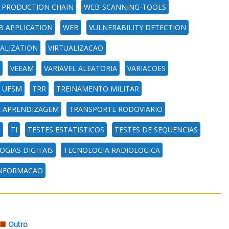
 PRODUCTION CHAIN
WEB-SCANNING-TOOLS
B APPLICATION
WEB
VULNERABILITY DETECTION
UALIZATION
VIRTUALIZACAO
VEEAM
VARIAVEL ALEATORIA
VARIACOES
UFSM
TRR
TREINAMENTO MILITAR
 APRENDIZAGEM
TRANSPORTE RODOVIARIO
S
TI
TESTES ESTATISTICOS
TESTES DE SEQUENCIAS
GIAS DIGITAIS
TECNOLOGIA RADIOLOGICA
INFORMACAO
Outro