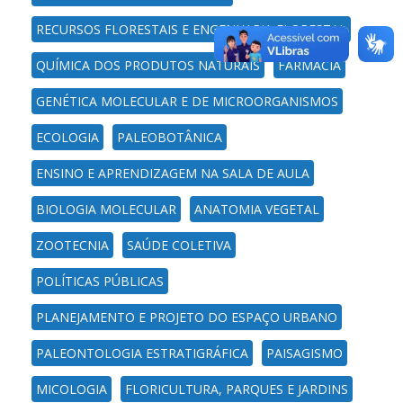
RECURSOS FLORESTAIS E ENGENHARIA FLORESTAL
QUÍMICA DOS PRODUTOS NATURAIS
FARMÁCIA
GENÉTICA MOLECULAR E DE MICROORGANISMOS
ECOLOGIA
PALEOBOTÂNICA
ENSINO E APRENDIZAGEM NA SALA DE AULA
BIOLOGIA MOLECULAR
ANATOMIA VEGETAL
ZOOTECNIA
SAÚDE COLETIVA
POLÍTICAS PÚBLICAS
PLANEJAMENTO E PROJETO DO ESPAÇO URBANO
PALEONTOLOGIA ESTRATIGRÁFICA
PAISAGISMO
MICOLOGIA
FLORICULTURA, PARQUES E JARDINS