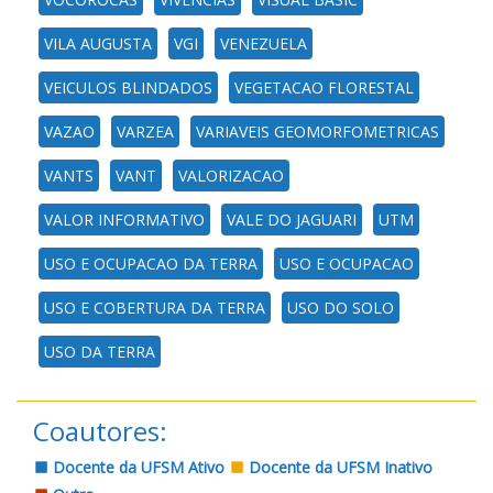
VILA AUGUSTA
VGI
VENEZUELA
VEICULOS BLINDADOS
VEGETACAO FLORESTAL
VAZAO
VARZEA
VARIAVEIS GEOMORFOMETRICAS
VANTS
VANT
VALORIZACAO
VALOR INFORMATIVO
VALE DO JAGUARI
UTM
USO E OCUPACAO DA TERRA
USO E OCUPACAO
USO E COBERTURA DA TERRA
USO DO SOLO
USO DA TERRA
Coautores:
Docente da UFSM Ativo
Docente da UFSM Inativo