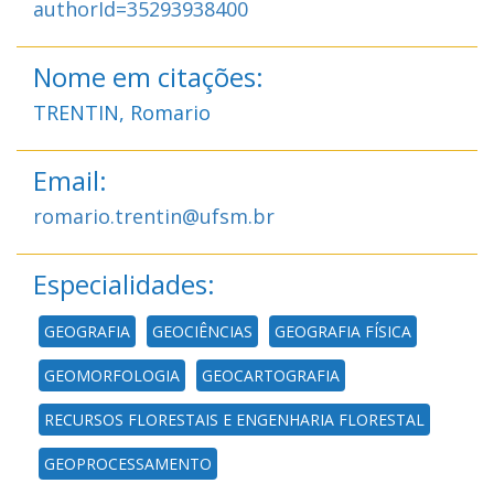
authorId=35293938400
Nome em citações:
TRENTIN, Romario
Email:
romario.trentin@ufsm.br
Especialidades:
GEOGRAFIA
GEOCIÊNCIAS
GEOGRAFIA FÍSICA
GEOMORFOLOGIA
GEOCARTOGRAFIA
RECURSOS FLORESTAIS E ENGENHARIA FLORESTAL
GEOPROCESSAMENTO