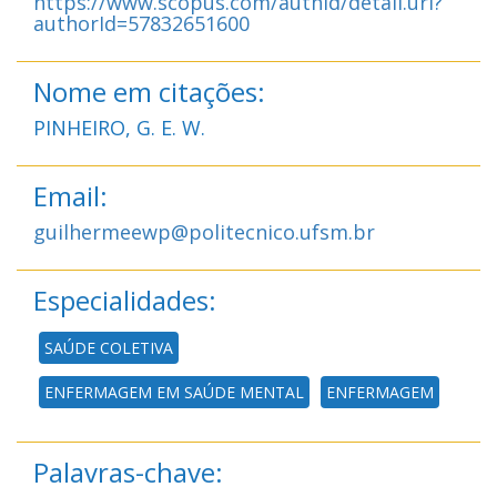
https://www.scopus.com/authid/detail.uri?
authorId=57832651600
Nome em citações:
PINHEIRO, G. E. W.
Email:
guilhermeewp@politecnico.ufsm.br
Especialidades:
SAÚDE COLETIVA
ENFERMAGEM EM SAÚDE MENTAL
ENFERMAGEM
Palavras-chave: