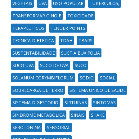
VEGETAIS
UVA
USO POPULAR
TUBERCULOS,
TRANSFORMAR O HOJE
TOXICIDADE
TERAPEUTICOS
TENDER POINTS
TECNICA DIETETICA
TDAH
TBARS
SUSTENTABILIDADE
SUCTIA BUXIFOLIA
SUCO UVA
SUCO DE UVA
SUCO
SOLANUM CORYMBIFLORUM
SODIO
SOCIAL
SOBRECARGA DE FERRO
SISTEMA UNICO DE SAUDE
SISTEMA DIGESTORIO
SIRTUINAS
SINTOMAS
SINDROME METABOLICA
SINAIS
SHAKE
SEROTONINA
SENSORIAL