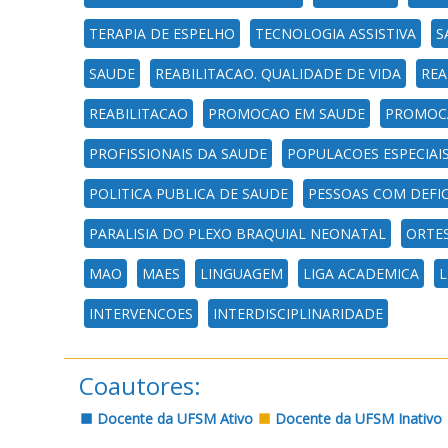
TERAPIA DE ESPELHO
TECNOLOGIA ASSISTIVA
S
SAUDE
REABILITACAO. QUALIDADE DE VIDA
REA
REABILITACAO
PROMOCAO EM SAUDE
PROMOC
PROFISSIONAIS DA SAUDE
POPULACOES ESPECIAI
POLITICA PUBLICA DE SAUDE
PESSOAS COM DEFIC
PARALISIA DO PLEXO BRAQUIAL NEONATAL
ORTE
MAO
MAES
LINGUAGEM
LIGA ACADEMICA
L
INTERVENCOES
INTERDISCIPLINARIDADE
Coautores:
Docente da UFSM Ativo
Docente da UFSM Inativo