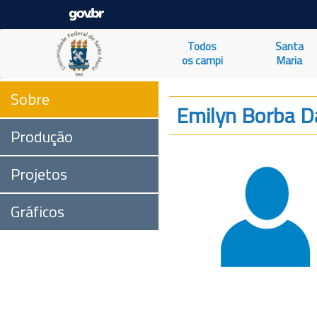
Todos
Santa
os campi
Maria
Sobre
Emilyn Borba Da
Produção
Projetos
Gráficos