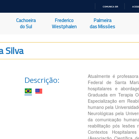
COMUNICA BR
ACESS
IR
PARA
Cachoeira
Frederico
Palmeira
O
CONTEÚDO
do Sul
Westphalen
das Missões
 Silva
Atualmente é professor
Descrição:
Federal de Santa Mar
hospitalares e abordag
Graduada em Terapia Oc
Especialização em Reabi
humano pela Universidad
Neurológicas pela Unive
da comunicação humana
reabilitação pós lesões 
Contextos Hospitalar
(Associação Científica 