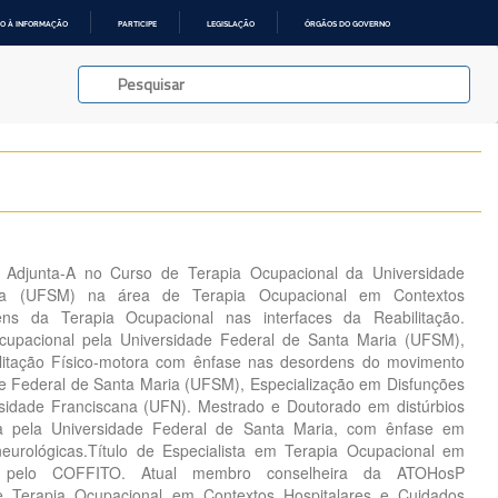
O À INFORMAÇÃO
PARTICIPE
LEGISLAÇÃO
ÓRGÃOS DO GOVERNO
a Adjunta-A no Curso de Terapia Ocupacional da Universidade
ia (UFSM) na área de Terapia Ocupacional em Contextos
ens da Terapia Ocupacional nas interfaces da Reabilitação.
upacional pela Universidade Federal de Santa Maria (UFSM),
litação Físico-motora com ênfase nas desordens do movimento
e Federal de Santa Maria (UFSM), Especialização em Disfunções
rsidade Franciscana (UFN). Mestrado e Doutorado em distúrbios
 pela Universidade Federal de Santa Maria, com ênfase em
neurológicas.Título de Especialista em Terapia Ocupacional em
es pelo COFFITO. Atual membro conselheira da ATOHosP
de Terapia Ocupacional em Contextos Hospitalares e Cuidados