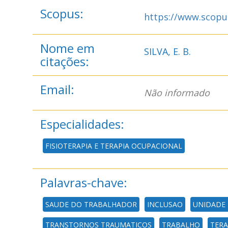
Scopus:
https://www.scopu
Nome em
SILVA, E. B.
citações:
Email:
Não informado
Especialidades:
FISIOTERAPIA E TERAPIA OCUPACIONAL
Palavras-chave:
SAUDE DO TRABALHADOR
INCLUSAO
UNIDADE 
TRANSTORNOS TRAUMATICOS
TRABALHO
TERA