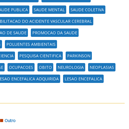
AUDE PUBLICA
SAUDE MENTAL
SAUDE COLETIVA
BILITACAO DO ACIDENTE VASCULAR CEREBRAL
AO DE SAUDE
PROMOCAO DA SAUDE
S
POLUENTES AMBIENTAIS
IENCIA
PESQUISA CIENTIFICA
PARKINSON
SE
OCUPACOES
OBITO
NEUROLOGIA
NEOPLASIAS
ESAO ENCEFALICA ADQUIRIDA
LESAO ENCEFALICA
Outro