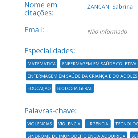
Nome em
ZANCAN, Sabrina
citações:
Email:
Não informado
Especialidades:
MATEMÁTICA
ENFERMAGEM EM SAÚDE COLETIVA
ENFERMAGEM EM SAÚDE DA CRIANÇA E DO ADOLES
EDUCAÇÃO
BIOLOGIA GERAL
Palavras-chave:
VIOLENCIAS
VIOLENCIA
URGENCIA.
TECNOLOG
SINDROME DE IMUNODEFICIENCIA ADQUIRIDA
SE