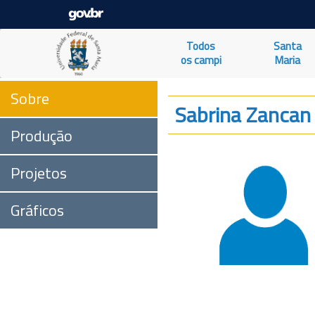
Todos
Santa
os campi
Maria
Sobre
Sabrina Zancan
Produção
Projetos
Gráficos