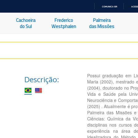
COMUNICA BR
ACESS
IR
PARA
Cachoeira
Frederico
Palmeira
O
CONTEÚDO
do Sul
Westphalen
das Missões
Possui graduação em Li
Descrição:
Maria (2002), mestrado 
(2004), doutorado no Pr
Vida e Saúde pela Univ
Neurociência e Comportam
(2025) . Atualmente é pr
Palmeira das Missões 
Ciências: Química da Vi
disciplinas nos cursos 
experiência na área de
Idealizadora do Método 