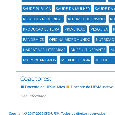
SAUDE PUBLICA
SAUDE DA MULHER
SAUDE DA 
RELACOES NUMERICAS
RECURSO DE ENSINO
RE
PRODUCAO LEITEIRA
PREVENCAO
PESQUISA
P
PANDEMICS
OFICINA MICROMUNDO
NUTRICAO
NARRATIVAS LITERARIAS
MUSEU ITINERANTE
MU
MICRORGANISMOS
MICROBIOLOGIA
METODO L
Coautores:
Docente da UFSM Ativo
Docente da UFSM Inativo
Não informado
Copyright © 2017-2026 CPD-UFSM. Todos os direitos reservados.