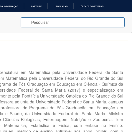
O À INFORMAÇÃO
PARTICIPE
LEGISLAÇÃO
ÓRGÃOS DO GOVERNO
cenciatura em Matemática pela Universidade Federal de Santa
em Matemática pela Universidade Federal do Rio Grande do Sul
ograma de Pós Graduação em Educação em Ciência - Química da
ersidade Federal de Santa Maria (2017) e especialização em
ento pela Pontifícia Universidade Católica do Rio Grande do Sul
ofessora adjunta da Universidade Federal de Santa Maria, campus
e professora do Programa de Pós Graduação em Educação em
da e Saúde, da Universidade Federal de Santa Maria. Ministra
de Ciências Biológicas, Enfermagem, Nutrição e Zootecnia. Tem
 Matemática, Estatística e Física, com ênfase no Ensino.
Líquen, método de ensino aplicável aos anos iniciais, com o