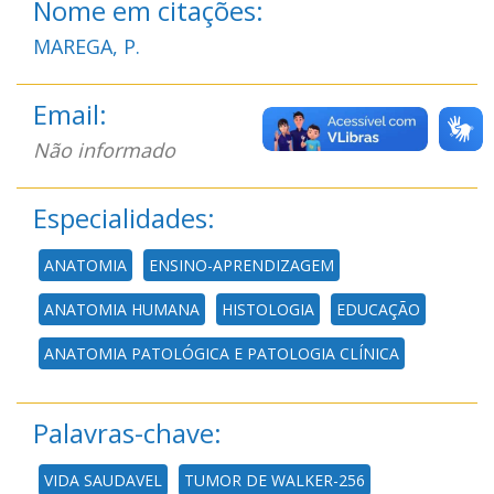
Nome em citações:
MAREGA, P.
Email:
Não informado
Especialidades:
ANATOMIA
ENSINO-APRENDIZAGEM
ANATOMIA HUMANA
HISTOLOGIA
EDUCAÇÃO
ANATOMIA PATOLÓGICA E PATOLOGIA CLÍNICA
Palavras-chave:
VIDA SAUDAVEL
TUMOR DE WALKER-256