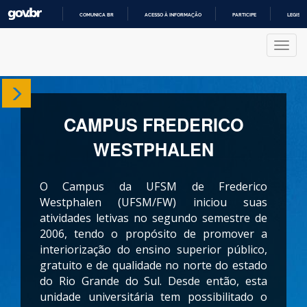
COMUNICA BR
ACESSO À INFORMAÇÃO
PARTICIPE
LEGISL
IR
PARA
Nave
O
CONTEÚDO
Sobre
CAMPUS FREDERICO
Departamentos
WESTPHALEN
Cursos
O Campus da UFSM de Frederico
Produções
Westphalen (UFSM/FW) iniciou suas
atividades letivas no segundo semestre de
2006, tendo o propósito de promover a
Projetos
interiorização do ensino superior público,
gratuito e de qualidade no norte do estado
do Rio Grande do Sul. Desde então, esta
unidade universitária tem possibilitado o