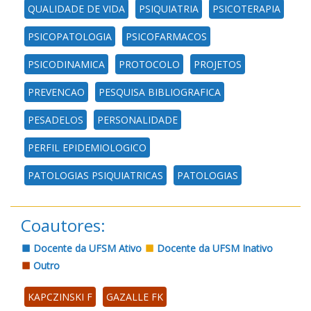
QUALIDADE DE VIDA
PSIQUIATRIA
PSICOTERAPIA
PSICOPATOLOGIA
PSICOFARMACOS
PSICODINAMICA
PROTOCOLO
PROJETOS
PREVENCAO
PESQUISA BIBLIOGRAFICA
PESADELOS
PERSONALIDADE
PERFIL EPIDEMIOLOGICO
PATOLOGIAS PSIQUIATRICAS
PATOLOGIAS
Coautores:
Docente da UFSM Ativo
Docente da UFSM Inativo
Outro
KAPCZINSKI F
GAZALLE FK