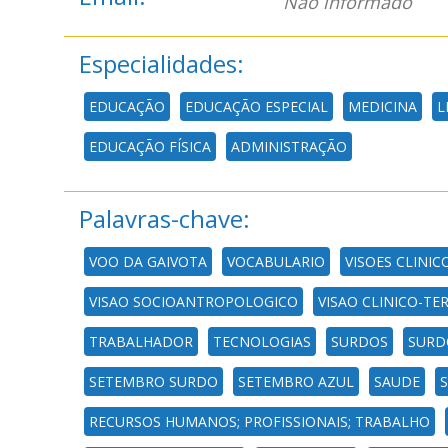
Não informado
Especialidades:
EDUCAÇÃO
EDUCAÇÃO ESPECIAL
MEDICINA
L
EDUCAÇÃO FÍSICA
ADMINISTRAÇÃO
Palavras-chave:
VOO DA GAIVOTA
VOCABULARIO
VISOES CLINI
VISAO SOCIOANTROPOLOGICO
VISAO CLINICO-TE
TRABALHADOR
TECNOLOGIAS
SURDOS
SURD
SETEMBRO SURDO
SETEMBRO AZUL
SAUDE
S
RECURSOS HUMANOS; PROFISSIONAIS; TRABALHO