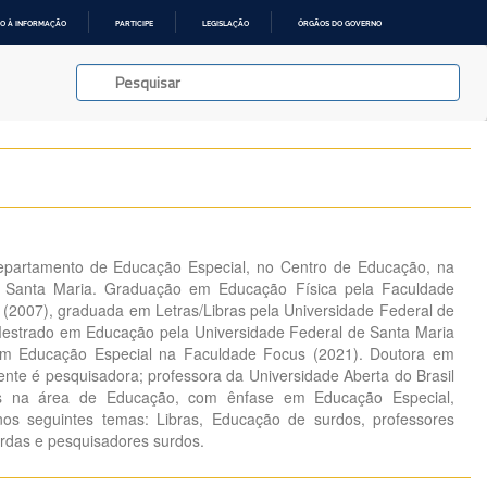
O À INFORMAÇÃO
PARTICIPE
LEGISLAÇÃO
ÓRGÃOS DO GOVERNO
epartamento de Educação Especial, no Centro de Educação, na
e Santa Maria. Graduação em Educação Física pela Faculdade
 (2007), graduada em Letras/Libras pela Universidade Federal de
Mestrado em Educação pela Universidade Federal de Santa Maria
em Educação Especial na Faculdade Focus (2021). Doutora em
nte é pesquisadora; professora da Universidade Aberta do Brasil
as na área de Educação, com ênfase em Educação Especial,
nos seguintes temas: Libras, Educação de surdos, professores
urdas e pesquisadores surdos.