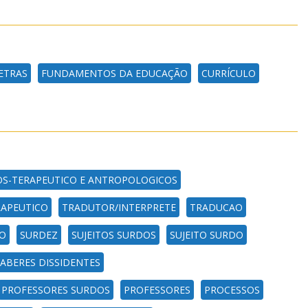
ETRAS
FUNDAMENTOS DA EDUCAÇÃO
CURRÍCULO
COS-TERAPEUTICO E ANTROPOLOGICOS
RAPEUTICO
TRADUTOR/INTERPRETE
TRADUCAO
O
SURDEZ
SUJEITOS SURDOS
SUJEITO SURDO
ABERES DISSIDENTES
PROFESSORES SURDOS
PROFESSORES
PROCESSOS