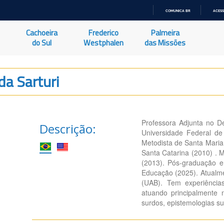
COMUNICA BR
ACESS
IR
PARA
Cachoeira
Frederico
Palmeira
O
CONTEÚDO
do Sul
Westphalen
das Missões
da Sarturi
Professora Adjunta no D
Descrição:
Universidade Federal d
Metodista de Santa Maria
Santa Catarina (2010) . 
(2013). Pós-graduação 
Educação (2025). Atualme
(UAB). Tem experiênci
atuando principalmente 
surdos, epistemologias s