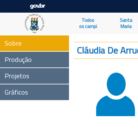
Todos
Santa
os campi
Maria
Sobre
Cláudia De Arru
Produção
Projetos
Gráficos