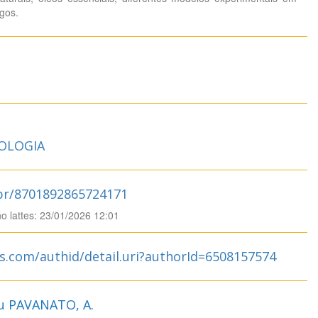
gos.
OLOGIA
.br/8701892865724171
no lattes: 23/01/2026 12:01
s.com/authid/detail.uri?authorId=6508157574
u PAVANATO, A.