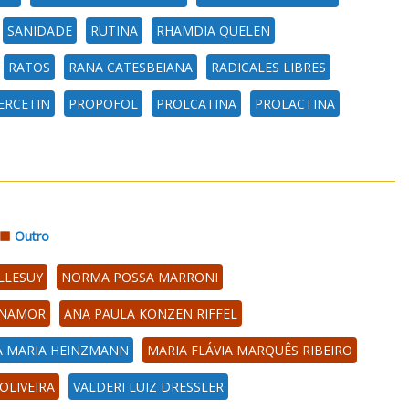
SANIDADE
RUTINA
RHAMDIA QUELEN
RATOS
RANA CATESBEIANA
RADICALES LIBRES
ERCETIN
PROPOFOL
PROLCATINA
PROLACTINA
Outro
LLESUY
NORMA POSSA MARRONI
INAMOR
ANA PAULA KONZEN RIFFEL
A MARIA HEINZMANN
MARIA FLÁVIA MARQUÊS RIBEIRO
OLIVEIRA
VALDERI LUIZ DRESSLER