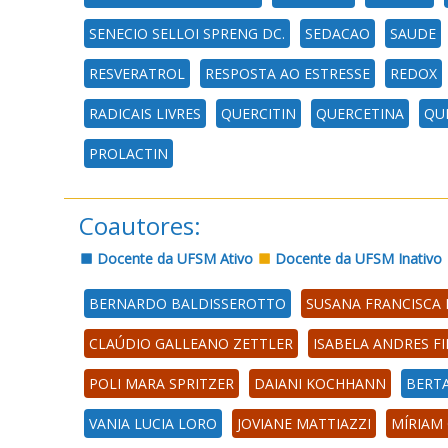
SENECIO SELLOI SPRENG DC.
SEDACAO
SAUDE
RESVERATROL
RESPOSTA AO ESTRESSE
REDOX
RADICAIS LIVRES
QUERCITIN
QUERCETINA
QU
PROLACTIN
Coautores:
Docente da UFSM Ativo
Docente da UFSM Inativo
BERNARDO BALDISSEROTTO
SUSANA FRANCISCA 
CLAÚDIO GALLEANO ZETTLER
ISABELA ANDRES F
POLI MARA SPRITZER
DAIANI KOCHHANN
BERT
VANIA LUCIA LORO
JOVIANE MATTIAZZI
MÍRIAM 