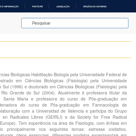
O À INFORMAÇÃO
PARTICIPE
LEGISLAÇÃO
ÓRGÃOS DO GOVERNO
ias Biológicas Habilitação Biologia pela Universidade Federal de
trado em Ciências Biológicas (Fisiologia) pela Universidade
 Sul (1996) e doutorado em Ciências Biológicas (Fisiologia) pela
 Rio Grande do Sul (2004). Atualmente é professora titular da
de Santa Maria e professora do curso de Pós-graduação em
rdenadora do curso de Pós-graduação em Farmacologia de
laboração com a Universidad de Valencia e participa do Grupo
n en Radicales Libres (GEIRLI) e da Society for Free Radical
urope). Tem experiência na área de Fisiologia, com ênfase em
ndo principalmente nos seguintes temas: estresse oxidativo,
naturais, óleos essenciais, diferentes modelos experimentais em