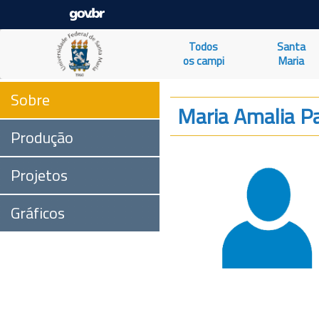
Todos
Santa
os campi
Maria
Sobre
Maria Amalia P
Produção
Projetos
Gráficos