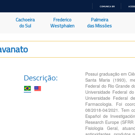
COMUNICA BR
ACESS
IR
PARA
Cachoeira
Frederico
Palmeira
O
CONTEÚDO
do Sul
Westphalen
das Missões
avanato
Possui graduação em Ciênc
Descrição:
Santa Maria (1993), mes
Federal do Rio Grande do
Universidade Federal do
Universidade Federal 
Farmacologia. Foi coo
08/2018-04/2021. Tem co
Español de Investigació
Research Europe (SFRR E
Fisiologia Geral, atua
antioxidantes, produtos 