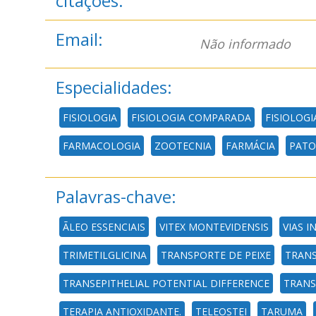
citações:
Email:
Não informado
Especialidades:
FISIOLOGIA
FISIOLOGIA COMPARADA
FISIOLOGI
FARMACOLOGIA
ZOOTECNIA
FARMÁCIA
PATO
Palavras-chave:
ÃLEO ESSENCIAIS
VITEX MONTEVIDENSIS
VIAS 
TRIMETILGLICINA
TRANSPORTE DE PEIXE
TRAN
TRANSEPITHELIAL POTENTIAL DIFFERENCE
TRANS
TERAPIA ANTIOXIDANTE.
TELEOSTEI
TARUMA