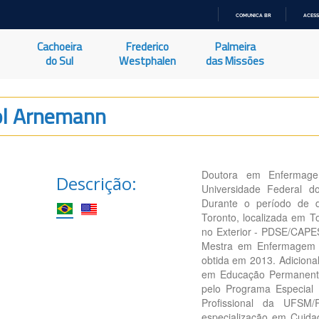
COMUNICA BR
ACESS
IR
PARA
Cachoeira
Frederico
Palmeira
O
CONTEÚDO
do Sul
Westphalen
das Missões
iol Arnemann
Doutora em Enfermag
Descrição:
Universidade Federal 
Durante o período de d
Toronto, localizada em 
no Exterior - PDSE/CAPES
Mestra em Enfermagem
obtida em 2013. Adiciona
em Educação Permanente
pelo Programa Especial
Profissional da UFSM
especialização em Cuida