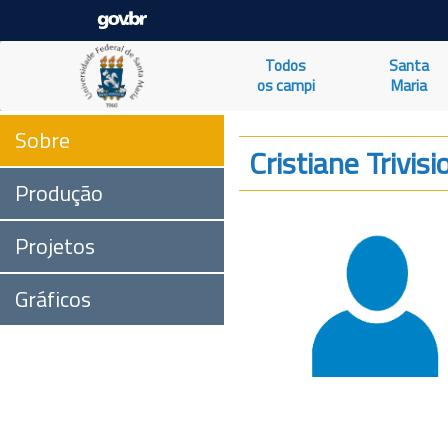
Todos
Santa
os campi
Maria
Sobre
Cristiane Trivis
Produção
Projetos
Gráficos