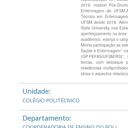
2019, realizei Pós-Do
Enfermagem da UFSM.At
Técnico em Enfermagem 
UFSM desde 2018. Além d
State University, nos Es
aperfeiçoamento na área 
acadêmico, exerço o carg
Minha participação se es
Saúde e Enfermagem'' na
(GP-PEFAS/UFSM/RS)''. M
temas, com destaque p
residências multiprofissi
idosa e aspectos relaciona
Unidade:
COLÉGIO POLITÉCNICO
Departamento:
COORDENADORIA DE ENSINO DO POLI