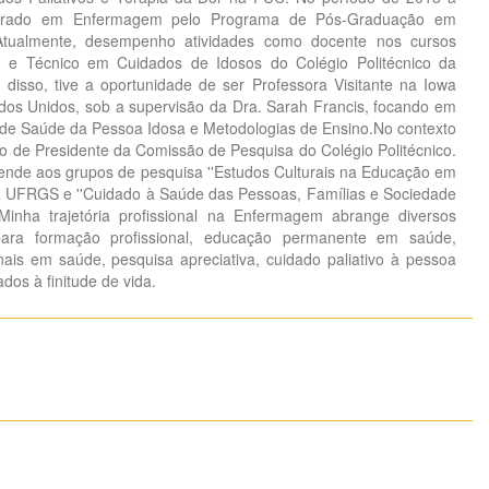
utorado em Enfermagem pelo Programa de Pós-Graduação em
ualmente, desempenho atividades como docente nos cursos
e Técnico em Cuidados de Idosos do Colégio Politécnico da
isso, tive a oportunidade de ser Professora Visitante na Iowa
tados Unidos, sob a supervisão da Dra. Sarah Francis, focando em
de Saúde da Pessoa Idosa e Metodologias de Ensino.No contexto
o de Presidente da Comissão de Pesquisa do Colégio Politécnico.
tende aos grupos de pesquisa ''Estudos Culturais na Educação em
 UFRGS e ''Cuidado à Saúde das Pessoas, Famílias e Sociedade
inha trajetória profissional na Enfermagem abrange diversos
ara formação profissional, educação permanente em saúde,
onais em saúde, pesquisa apreciativa, cuidado paliativo à pessoa
dos à finitude de vida.