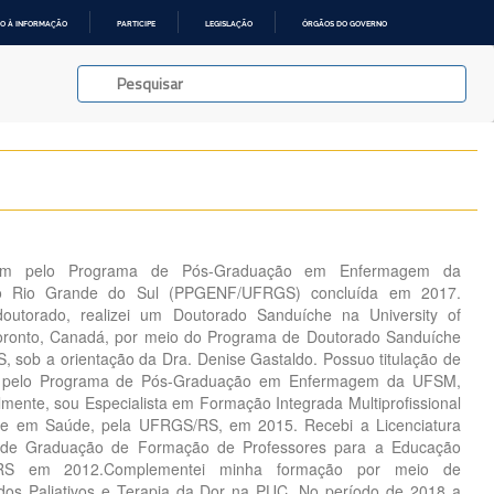
O À INFORMAÇÃO
PARTICIPE
LEGISLAÇÃO
ÓRGÃOS DO GOVERNO
em pelo Programa de Pós-Graduação em Enfermagem da
do Rio Grande do Sul (PPGENF/UFRGS) concluída em 2017.
outorado, realizei um Doutorado Sanduíche na University of
Toronto, Canadá, por meio do Programa de Doutorado Sanduíche
, sob a orientação da Dra. Denise Gastaldo. Possuo titulação de
 pelo Programa de Pós-Graduação em Enfermagem da UFSM,
lmente, sou Especialista em Formação Integrada Multiprofissional
 em Saúde, pela UFRGS/RS, em 2015. Recebi a Licenciatura
 de Graduação de Formação de Professores para a Educação
/RS em 2012.Complementei minha formação por meio de
dos Paliativos e Terapia da Dor na PUC. No período de 2018 a