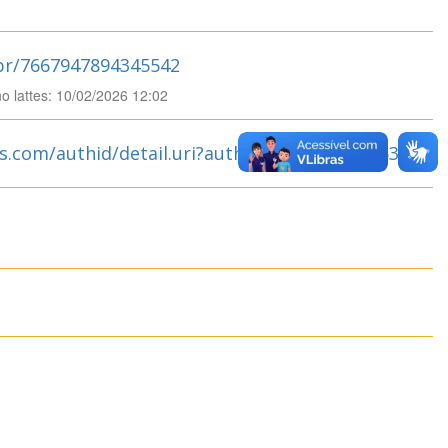
.br/7667947894345542
no lattes: 10/02/2026 12:02
s.com/authid/detail.uri?authorId=57200675853