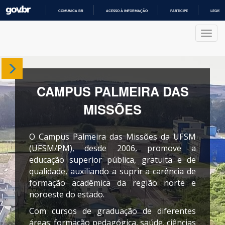
COMUNICA BR
ACESSO À INFORMAÇÃO
PARTICIPE
LEGISL
IR
PARA
Nave
O
CONTEÚDO
Sobre
CAMPUS PALMEIRA DAS
Departamentos
MISSÕES
Cursos
O Campus Palmeira das Missões da UFSM
Produções
(UFSM/PM), desde 2006, promove a
educação superior pública, gratuita e de
qualidade, auxiliando a suprir a carência de
Projetos
formação acadêmica da região norte e
noroeste do estado.
Com cursos de graduação de diferentes
áreas: formação pedagógica, saúde, ciências