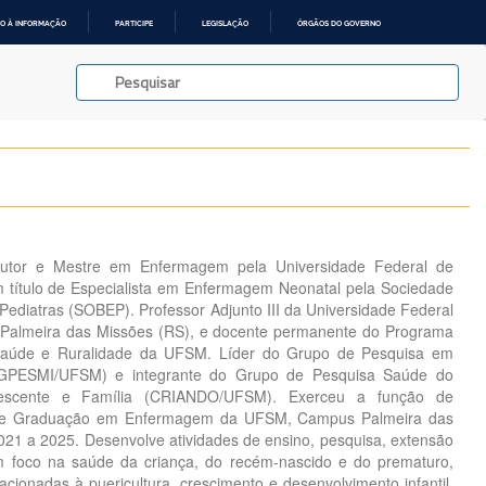
O À INFORMAÇÃO
PARTICIPE
LEGISLAÇÃO
ÓRGÃOS DO GOVERNO
outor e Mestre em Enfermagem pela Universidade Federal de
 título de Especialista em Enfermagem Neonatal pela Sociedade
 Pediatras (SOBEP). Professor Adjunto III da Universidade Federal
Palmeira das Missões (RS), e docente permanente do Programa
aúde e Ruralidade da UFSM. Líder do Grupo de Pesquisa em
 (GPESMI/UFSM) e integrante do Grupo de Pesquisa Saúde do
lescente e Família (CRIANDO/UFSM). Exerceu a função de
de Graduação em Enfermagem da UFSM, Campus Palmeira das
021 a 2025. Desenvolve atividades de ensino, pesquisa, extensão
 foco na saúde da criança, do recém-nascido e do prematuro,
cionadas à puericultura, crescimento e desenvolvimento infantil,