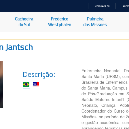
COMUNICA BR
ACESS
IR
PARA
Cachoeira
Frederico
Palmeira
O
CONTEÚDO
do Sul
Westphalen
das Missões
n Jantsch
Enfermeiro Neonatal, D
Descrição:
Santa Maria (UFSM), com
Brasileira de Enfermeiros
de Santa Maria, Campus 
de Pós-Graduação em S
Saúde Materno-Infantil
Neonato, Criança, Ado
Coordenador do Curso 
Missões, no período de 2
e gestão acadêmica, com
abrangendo temáticas rela