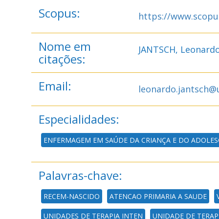
Scopus:
https://www.scopu
Nome em
JANTSCH, Leonardo
citações:
Email:
leonardo.jantsch@
Especialidades:
ENFERMAGEM EM SAÚDE DA CRIANÇA E DO ADOLES
Palavras-chave:
RECEM-NASCIDO
ATENCAO PRIMARIA A SAUDE
UNIDADES DE TERAPIA INTEN
UNIDADE DE TERAP