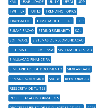
XML
USABILIDADE
UNITY
UFSM
UDP
TWITTER
TUITES
TRENDING TOPICS
TRANSACOES
TOMADA DE DECISAO
TCP
SUMARIZACAO
STRING SIMILARITY
SQL
SOFTWARE
SISTEMAS DE RECOMENDACAO
SISTEMA DE RECOMPENSA
SISTEMA DE GESTAO
SIMULACAO FINANCEIRA
SIMILARIDADE DE DOCUMENTO
SIMILARIDADE
SEMANA ACADEMICA
SAUDE
REFATORACAO
REESCRITA DE TUITES
RECUPERACAO INFORMACOES
PROCESSAMENTO DE LINGUAGEM NATURAL
PPM