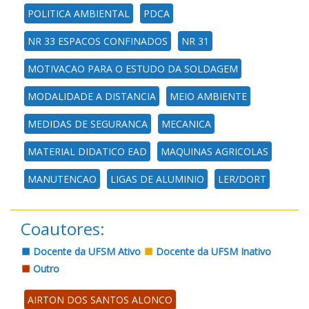
POLITICA AMBIENTAL
PDCA
NR 33 ESPACOS CONFINADOS
NR 31
MOTIVACAO PARA O ESTUDO DA SOLDAGEM
MODALIDADE A DISTANCIA
MEIO AMBIENTE
MEDIDAS DE SEGURANCA
MECANICA
MATERIAL DIDATICO EAD
MAQUINAS AGRICOLAS
MANUTENCAO
LIGAS DE ALUMINIO
LER/DORT
Coautores:
Docente da UFSM Ativo
Docente da UFSM Inativo
Outro
AIRTON DOS SANTOS ALONCO