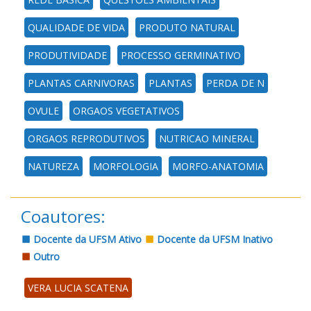
QUALIDADE DE VIDA
PRODUTO NATURAL
PRODUTIVIDADE
PROCESSO GERMINATIVO
PLANTAS CARNIVORAS
PLANTAS
PERDA DE N
OVULE
ORGAOS VEGETATIVOS
ORGAOS REPRODUTIVOS
NUTRICAO MINERAL
NATUREZA
MORFOLOGIA
MORFO-ANATOMIA
Coautores:
Docente da UFSM Ativo
Docente da UFSM Inativo
Outro
VERA LUCIA SCATENA