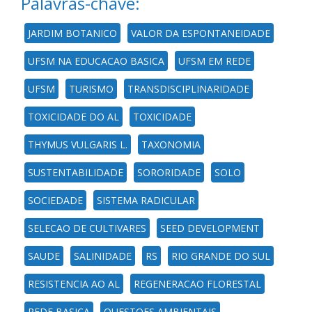
Palavras-chave:
JARDIM BOTANICO
VALOR DA ESPONTANEIDADE
UFSM NA EDUCACAO BASICA
UFSM EM REDE
UFSM
TURISMO
TRANSDISCIPLINARIDADE
TOXICIDADE DO AL
TOXICIDADE
THYMUS VULGARIS L.
TAXONOMIA
SUSTENTABILIDADE
SORORIDADE
SOLO
SOCIEDADE
SISTEMA RADICULAR
SELECAO DE CULTIVARES
SEED DEVELOPMENT
SAUDE
SALINIDADE
RS
RIO GRANDE DO SUL
RESISTENCIA AO AL
REGENERACAO FLORESTAL
REDE BASICA
QUESTOES AMBIENTAIS