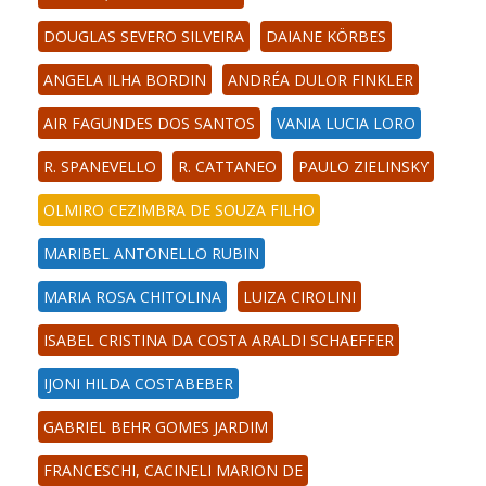
DOUGLAS SEVERO SILVEIRA
DAIANE KÖRBES
ANGELA ILHA BORDIN
ANDRÉA DULOR FINKLER
AIR FAGUNDES DOS SANTOS
VANIA LUCIA LORO
R. SPANEVELLO
R. CATTANEO
PAULO ZIELINSKY
OLMIRO CEZIMBRA DE SOUZA FILHO
MARIBEL ANTONELLO RUBIN
MARIA ROSA CHITOLINA
LUIZA CIROLINI
ISABEL CRISTINA DA COSTA ARALDI SCHAEFFER
IJONI HILDA COSTABEBER
GABRIEL BEHR GOMES JARDIM
FRANCESCHI, CACINELI MARION DE