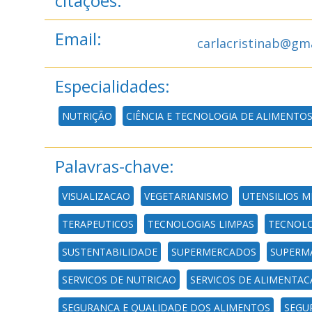
citações:
Email:
carlacristinab@gm
Especialidades:
NUTRIÇÃO
CIÊNCIA E TECNOLOGIA DE ALIMENTO
Palavras-chave:
VISUALIZACAO
VEGETARIANISMO
UTENSILIOS M
TERAPEUTICOS
TECNOLOGIAS LIMPAS
TECNOLO
SUSTENTABILIDADE
SUPERMERCADOS
SUPERM
SERVICOS DE NUTRICAO
SERVICOS DE ALIMENTAC
SEGURANCA E QUALIDADE DOS ALIMENTOS
SEGU