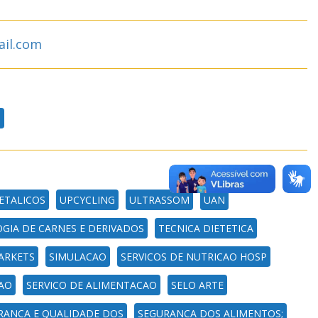
ail.com
S
ETALICOS
UPCYCLING
ULTRASSOM
UAN
GIA DE CARNES E DERIVADOS
TECNICA DIETETICA
ARKETS
SIMULACAO
SERVICOS DE NUTRICAO HOSP
AO
SERVICO DE ALIMENTACAO
SELO ARTE
RANCA E QUALIDADE DOS
SEGURANCA DOS ALIMENTOS;