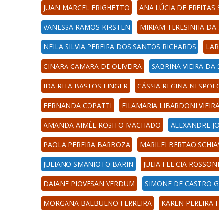
JUAN MARCEL FRIGHETTO
ANA LÚCIA DE FREITAS
VANESSA RAMOS KIRSTEN
MIRIAM TERESINHA DA 
NEILA SILVIA PEREIRA DOS SANTOS RICHARDS
LAR
CINARA CAMARA DE OLIVEIRA
SABRINA VIEIRA DA 
IDA RITA BASTOS FINGER
CÁSSIA REGINA NESPOL
FERNANDA COPATTI
EILAMARIA LIBARDONI VIEIR
AMANDA AIMÉE ROSITO MACHADO
ALEXANDRE JO
PAOLA PEREIRA BARBOZA
MARILEI BERTÃO SCHIA
JULIANO SMANIOTO BARIN
JULIA FELICIA ROSSO
DAIANE PIOVESAN VERDUM
SIMONE DE CASTRO G
MORGANA BALBUENO FERREIRA
KAREN PEREIRA 