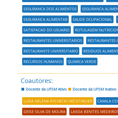
SEGURANCA DOS ALIMENTOS
SEGURANCA ALIMEN
SEGURANCA ALIMENTAR
SAUDE OCUPACIONAL
SATISFACAO DO USUARIO
ROTULAGEM NUTRICIO
RESTAURANTES UNIVERSITARIOS
RESTAURANTES 
RESTAURANTE UNIVERSITARIO
RESIDUOS ALIMEN
RECURSOS HUMANOS
QUIMICA VERDE
Coautores:
Docente da UFSM Ativo
Docente da UFSM Inativo
LUISA HELENA RYCHECKI HECKTHEUER
CAMILA CO
DEISE SILVA DE MOURA
LAISSA BENITES MEDEIRO