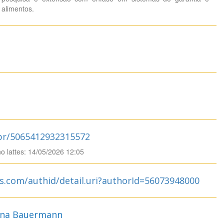
 alimentos.
.br/5065412932315572
no lattes: 14/05/2026 12:05
s.com/authid/detail.uri?authorId=56073948000
tina Bauermann