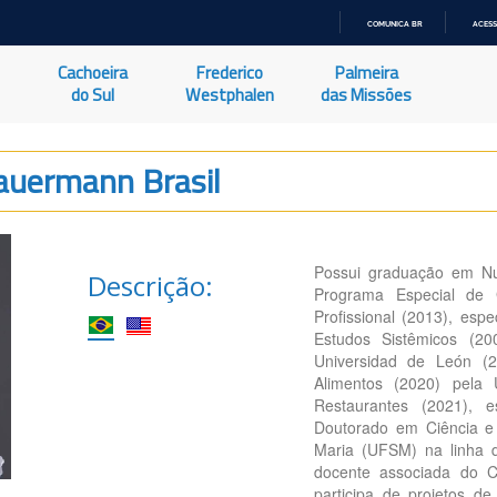
COMUNICA BR
ACESS
IR
PARA
Cachoeira
Frederico
Palmeira
O
CONTEÚDO
do Sul
Westphalen
das Missões
Bauermann Brasil
Possui graduação em Nut
Descrição:
Programa Especial de
Profissional (2013), esp
Estudos Sistêmicos (20
Universidad de León (2
Alimentos (2020) pela
Restaurantes (2021), 
Doutorado em Ciência e 
Maria (UFSM) na linha 
docente associada do C
participa de projetos 