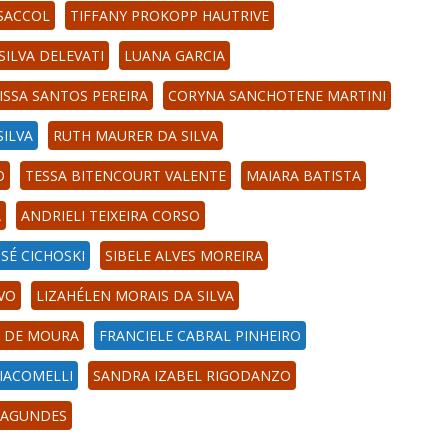
 SACCOL
TIFFANY PROKOPP HAUTRIVE
SILVA DELEVATI
LUANA GARCIA
ISSA SANTOS PEREIRA
CORYNA SANCHOTENE MARTINI
SILVA
RUTH MAURER DA SILVA
O
TESSA BITENCOURT VALENTE
MAIARA BATISTA
A
ANDRIELI TEIXEIRA CORSO
SÉ CICHOSKI
SIBELE ALVES MOREIRA
VO
LIZAHÉLEN MORAIS DA SILVA
NI DE MOURA
FRANCIELE CABRAL PINHEIRO
IACOMELLI
SANDRA IZABEL RIGODANZO
FAGUNDES