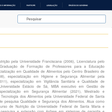
O À INFORMAÇÃO
PARTICIPE
LEGISLAÇÃO
ÓRGÃOS DO GOVERNO
rição pela Universidade Franciscana (2006), Licenciatura pelo
 Graduação de Formação de Professores para a Educação
ecialização em Qualidade de Alimentos pelo Centro Brasileiro de
08), especialização em Higiene e Segurança Alimentar pela
011), especialização em Vigilância Sanitária e Qualidade de
 Universidade Estácio de Sá, MBA executivo em Gestão de
especialização em Segurança Alimentar (2021), Mestrado e
Tecnologia dos Alimentos pela Universidade Federal de Santa
de pesquisa Qualidade e Segurança dos Alimentos. Atua como
urso de Nutrição da Universidade Federal de Santa Maria e
de pesquisa e extensão com ênfase em sistemas de garantia e