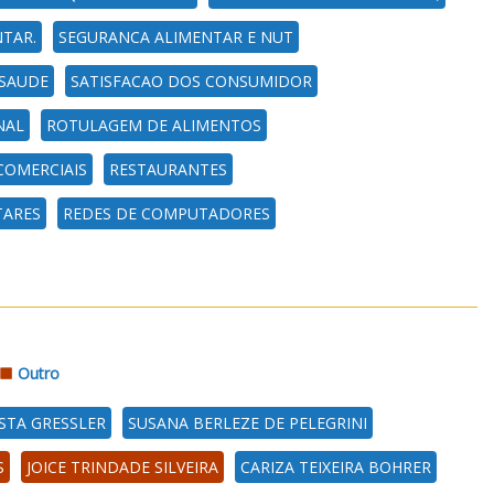
TAR.
SEGURANCA ALIMENTAR E NUT
SAUDE
SATISFACAO DOS CONSUMIDOR
NAL
ROTULAGEM DE ALIMENTOS
COMERCIAIS
RESTAURANTES
TARES
REDES DE COMPUTADORES
Outro
STA GRESSLER
SUSANA BERLEZE DE PELEGRINI
S
JOICE TRINDADE SILVEIRA
CARIZA TEIXEIRA BOHRER