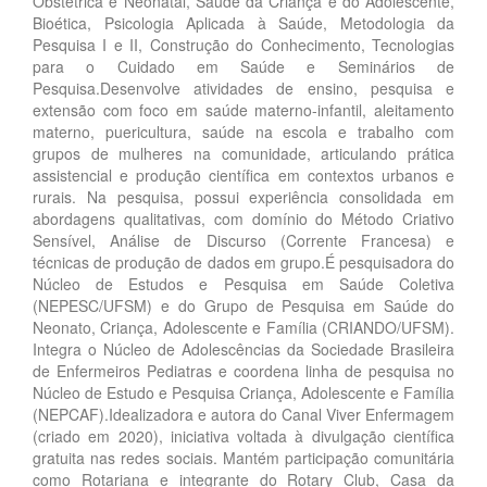
Obstétrica e Neonatal, Saúde da Criança e do Adolescente,
Bioética, Psicologia Aplicada à Saúde, Metodologia da
Pesquisa I e II, Construção do Conhecimento, Tecnologias
para o Cuidado em Saúde e Seminários de
Pesquisa.Desenvolve atividades de ensino, pesquisa e
extensão com foco em saúde materno-infantil, aleitamento
materno, puericultura, saúde na escola e trabalho com
grupos de mulheres na comunidade, articulando prática
assistencial e produção científica em contextos urbanos e
rurais. Na pesquisa, possui experiência consolidada em
abordagens qualitativas, com domínio do Método Criativo
Sensível, Análise de Discurso (Corrente Francesa) e
técnicas de produção de dados em grupo.É pesquisadora do
Núcleo de Estudos e Pesquisa em Saúde Coletiva
(NEPESC/UFSM) e do Grupo de Pesquisa em Saúde do
Neonato, Criança, Adolescente e Família (CRIANDO/UFSM).
Integra o Núcleo de Adolescências da Sociedade Brasileira
de Enfermeiros Pediatras e coordena linha de pesquisa no
Núcleo de Estudo e Pesquisa Criança, Adolescente e Família
(NEPCAF).Idealizadora e autora do Canal Viver Enfermagem
(criado em 2020), iniciativa voltada à divulgação científica
gratuita nas redes sociais. Mantém participação comunitária
como Rotariana e integrante do Rotary Club, Casa da