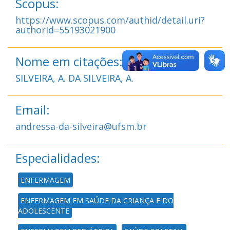
Scopus:
https://www.scopus.com/authid/detail.uri?
authorId=55193021900
Nome em citações:
SILVEIRA, A. DA SILVEIRA, A.
Email:
andressa-da-silveira@ufsm.br
Especialidades:
ENFERMAGEM
ENFERMAGEM EM SAÚDE DA CRIANÇA E DO
ADOLESCENTE