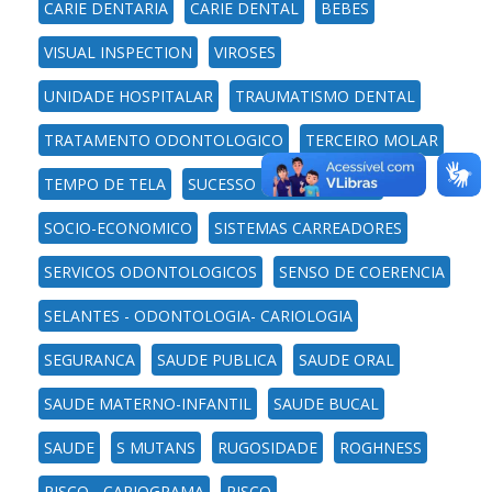
CARIE DENTARIA
CARIE DENTAL
BEBES
VISUAL INSPECTION
VIROSES
UNIDADE HOSPITALAR
TRAUMATISMO DENTAL
TRATAMENTO ODONTOLOGICO
TERCEIRO MOLAR
TEMPO DE TELA
SUCESSO ENDODONTICO
SOCIO-ECONOMICO
SISTEMAS CARREADORES
SERVICOS ODONTOLOGICOS
SENSO DE COERENCIA
SELANTES - ODONTOLOGIA- CARIOLOGIA
SEGURANCA
SAUDE PUBLICA
SAUDE ORAL
SAUDE MATERNO-INFANTIL
SAUDE BUCAL
SAUDE
S MUTANS
RUGOSIDADE
ROGHNESS
RISCO - CARIOGRAMA
RISCO