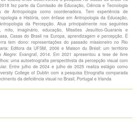
-2018 fez parte da Comissão de Educação, Ciência e Tecnologia
ra de Antropologia como coordenadora. Tem experiência de
ropologia e História, com ênfase em Antropologia da Educação,
ntropologia da Percepção. Atua principalmente nos seguintes
 mito, imaginário, educação, Missões Jesuítico-Guaranis e
 casa, Casas do Brasil na Europa, aprendizagem e percepção. É
terra tem dono: representações do passado missioneiro no Rio
ria: Editora da UFSM, 2006 e Maison du Brésil: um território
to Alegre: Evangraf, 2014. Em 2021 apresentou a tese de livre
os: uma autoetnografia perspectiivsta da percepção visual com
lar. Entre julho de 2024 e julho de 2025 realiza estágio como
niversity College of Dublin com a pesquisa Etnografia comparada
imento da deficiência visual no Brasil, Portugal e Irlanda