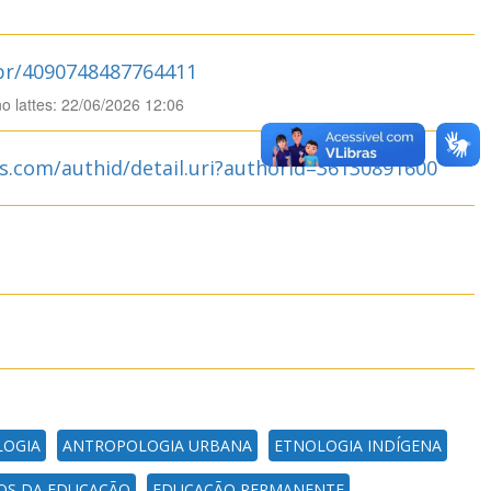
.br/4090748487764411
no lattes: 22/06/2026 12:06
s.com/authid/detail.uri?authorId=36130891600
LOGIA
ANTROPOLOGIA URBANA
ETNOLOGIA INDÍGENA
S DA EDUCAÇÃO
EDUCAÇÃO PERMANENTE