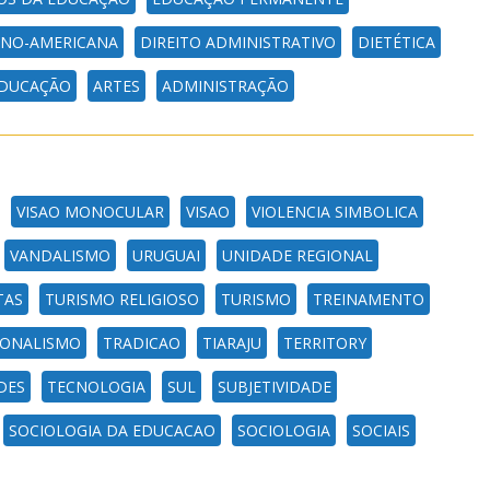
TINO-AMERICANA
DIREITO ADMINISTRATIVO
DIETÉTICA
 EDUCAÇÃO
ARTES
ADMINISTRAÇÃO
VISAO MONOCULAR
VISAO
VIOLENCIA SIMBOLICA
VANDALISMO
URUGUAI
UNIDADE REGIONAL
TAS
TURISMO RELIGIOSO
TURISMO
TREINAMENTO
IONALISMO
TRADICAO
TIARAJU
TERRITORY
DES
TECNOLOGIA
SUL
SUBJETIVIDADE
SOCIOLOGIA DA EDUCACAO
SOCIOLOGIA
SOCIAIS