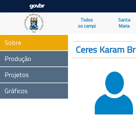
Todos
Santa
os campi
Maria
Sobre
Ceres Karam B
Produção
Projetos
Gráficos