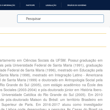
O À INFORMAÇÃO
PARTICIPE
LEGISLAÇÃO
ÓRGÃOS DO GOVERNO
epartamento em Ciências Sociais da UFSM. Possui graduação em
iais pela Universidade Federal de Santa Maria (1991), graduação
idade Federal de Santa Maria (1996), mestrado em Educação pela
Santa Maria (1998), mestrado em Integração Latino - Americana
l de Santa Maria (1999) e doutorado em Antropologia Social pela
 Rio Grande do Sul (2005), com estágio acadêmico na École des
s Sociales (2003-2004) e pós-doutorado júnior em História Ibero-
ia Universidade Católica do Rio Grande do Sul (2005). Em 2010
e pós-doutorado Maison du Brésil: um território Brasileiro em
 Superieur de Paris. Em 2016-2017 atuou como investigador
e de Lisboa onde desenvolveu a pesquisa As Casas do Brasil na