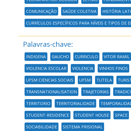
COMUNICAÇÃO
SAÚDE COLETIVA
HISTÓRIA LA
CURRÍCULOS ESPECÍFICOS PARA NÍVEIS E TIPOS DE
Palavras-chave:
INDIGENA
GAUCHO
CURRICULO
VITOR RAMIL
VIOLENCIA ESCOLAR
VIOLENCIA
VINHOS FINOS
UFSM CIENCIAS SOCIAIS
UFSM
TUTELA
TURIS
TRANSNATIONALISATION
TRAJETORIAS
TRADIC
TERRITORIO
TERRITORIALIDADE
TEMPORALIDA
STUDENT-RESIDENCE
STUDENT HOUSE
SPACE
SOCIABILIDADE
SISTEMA PRISIONAL