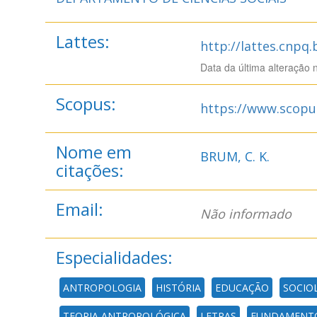
Lattes:
http://lattes.cnpq
Data da última alteração 
Scopus:
https://www.scopu
Nome em
BRUM, C. K.
citações:
Email:
Não informado
Especialidades:
ANTROPOLOGIA
HISTÓRIA
EDUCAÇÃO
SOCIO
TEORIA ANTROPOLÓGICA
LETRAS
FUNDAMENTO