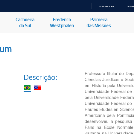
COMUNICA BR
ACESS
IR
PARA
Cachoeira
Frederico
Palmeira
O
CONTEÚDO
do Sul
Westphalen
das Missões
rum
Professora titular do D
Descrição:
Ciências Jurídicas e Soc
em História pela Univers
Universidade Federal de 
pela Universidade Federa
Universidade Federal do
Hautes Études en Science
Americana pela Pontifíc
desenvolveu a pesquisa d
Paris na École Normale
visitante na Universidad