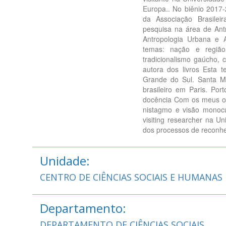
Europa.. No biênio 2017
da Associação Brasilei
pesquisa na área de Ant
Antropologia Urbana e A
temas: nação e região,
tradicionalismo gaúcho,
autora dos livros Esta 
Grande do Sul. Santa Ma
brasileiro em Paris. Por
docência Com os meus olh
nistagmo e visão monocu
visiting researcher na U
dos processos de reconhec
Unidade:
CENTRO DE CIÊNCIAS SOCIAIS E HUMANAS
Departamento:
DEPARTAMENTO DE CIÊNCIAS SOCIAIS