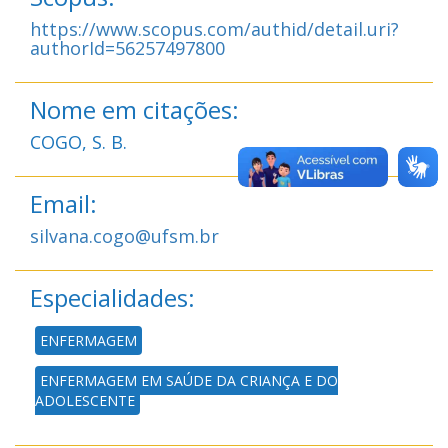
https://www.scopus.com/authid/detail.uri?
authorId=56257497800
Nome em citações:
COGO, S. B.
Email:
silvana.cogo@ufsm.br
Especialidades:
ENFERMAGEM
ENFERMAGEM EM SAÚDE DA CRIANÇA E DO
ADOLESCENTE