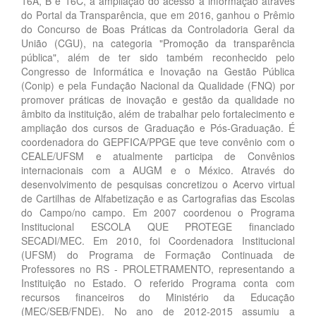
16A, B e 16C, a ampliação do acesso à informação através
do Portal da Transparência, que em 2016, ganhou o Prêmio
do Concurso de Boas Práticas da Controladoria Geral da
União (CGU), na categoria "Promoção da transparência
pública", além de ter sido também reconhecido pelo
Congresso de Informática e Inovação na Gestão Pública
(Conip) e pela Fundação Nacional da Qualidade (FNQ) por
promover práticas de inovação e gestão da qualidade no
âmbito da instituição, além de trabalhar pelo fortalecimento e
ampliação dos cursos de Graduação e Pós-Graduação. É
coordenadora do GEPFICA/PPGE que teve convênio com o
CEALE/UFSM e atualmente participa de Convênios
internacionais com a AUGM e o México. Através do
desenvolvimento de pesquisas concretizou o Acervo virtual
de Cartilhas de Alfabetização e as Cartografias das Escolas
do Campo/no campo. Em 2007 coordenou o Programa
Institucional ESCOLA QUE PROTEGE financiado
SECADI/MEC. Em 2010, foi Coordenadora Institucional
(UFSM) do Programa de Formação Continuada de
Professores no RS - PROLETRAMENTO, representando a
Instituição no Estado. O referido Programa conta com
recursos financeiros do Ministério da Educação
(MEC/SEB/FNDE). No ano de 2012-2015 assumiu a