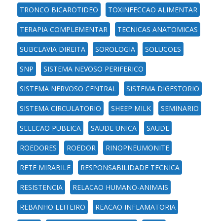
TRONCO BICAROTIDEO
TOXINFECCAO ALIMENTAR
TERAPIA COMPLEMENTAR
TECNICAS ANATOMICAS
SUBCLAVIA DIREITA
SOROLOGIA
SOLUCOES
SNP
SISTEMA NEVOSO PERIFERICO
SISTEMA NERVOSO CENTRAL
SISTEMA DIGESTORIO
SISTEMA CIRCULATORIO
SHEEP MILK
SEMINARIO
SELECAO PUBLICA
SAUDE UNICA
SAUDE
ROEDORES
ROEDOR
RINOPNEUMONITE
RETE MIRABILE
RESPONSABILIDADE TECNICA
RESISTENCIA
RELACAO HUMANO-ANIMAIS
REBANHO LEITEIRO
REACAO INFLAMATORIA