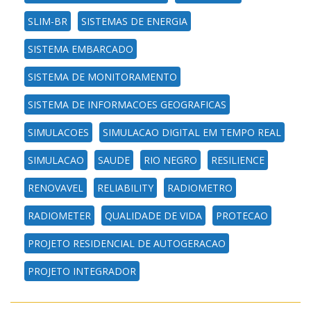
SLIM-BR
SISTEMAS DE ENERGIA
SISTEMA EMBARCADO
SISTEMA DE MONITORAMENTO
SISTEMA DE INFORMACOES GEOGRAFICAS
SIMULACOES
SIMULACAO DIGITAL EM TEMPO REAL
SIMULACAO
SAUDE
RIO NEGRO
RESILIENCE
RENOVAVEL
RELIABILITY
RADIOMETRO
RADIOMETER
QUALIDADE DE VIDA
PROTECAO
PROJETO RESIDENCIAL DE AUTOGERACAO
PROJETO INTEGRADOR