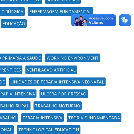
CIRÚRGICA
ENFERMAGEM FUNDAMENTAL
EDUCAÇÃO
 PRIMARIA A SAUDE
WORKING ENVIRONMENT
PRENTICES
VENTILACAO ARTIFICIAL
DE
UNIDADES DE TERAPIA INTENSIVA NEONATAL
RAPIA INTENSIVA
ULCERA POR PRESSAO
BALHO RURAL
TRABALHO NOTURNO
ABALHO
TERAPIA INTENSIVA
TEORIA FUNDAMENTADA
IONAL
TECHNOLOGICAL EDUCATION