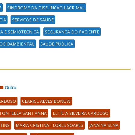
E
SINDROME DA DISFUNCAO LACRIMAL
CIA
SERVICOS DE SAUDE
A E SEMIOTECNICA
SEGURANCA DO PACIENTE
SOCIOAMBIENTAL
SAUDE PUBLICA
Outro
CARDOSO
CLARICE ALVES BONOW
 FONTELLA SANT'ANNA
LETÍCIA SILVEIRA CARDOSO
TINS
MARIA CRISTINA FLORES SOARES
JANAÍNA SENA