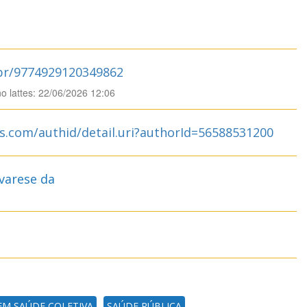
.br/9774929120349862
no lattes: 22/06/2026 12:06
s.com/authid/detail.uri?authorId=56588531200
varese da
M SAÚDE COLETIVA
SAÚDE PÚBLICA