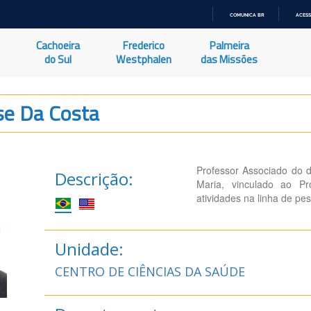
COMUNICA BR
ACESS
IR
PARA
Cachoeira
Frederico
Palmeira
O
CONTEÚDO
do Sul
Westphalen
das Missões
se Da Costa
Professor Associado do 
Descrição:
Maria, vinculado ao 
atividades na linha de p
Unidade:
CENTRO DE CIÊNCIAS DA SAÚDE