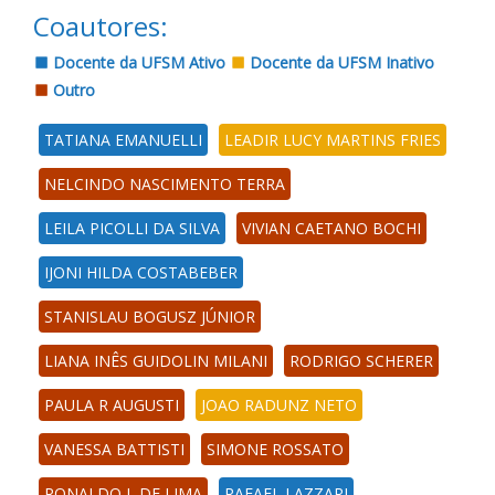
Coautores:
Docente da UFSM Ativo
Docente da UFSM Inativo
Outro
TATIANA EMANUELLI
LEADIR LUCY MARTINS FRIES
NELCINDO NASCIMENTO TERRA
LEILA PICOLLI DA SILVA
VIVIAN CAETANO BOCHI
IJONI HILDA COSTABEBER
STANISLAU BOGUSZ JÚNIOR
LIANA INÊS GUIDOLIN MILANI
RODRIGO SCHERER
PAULA R AUGUSTI
JOAO RADUNZ NETO
VANESSA BATTISTI
SIMONE ROSSATO
RONALDO L DE LIMA
RAFAEL LAZZARI