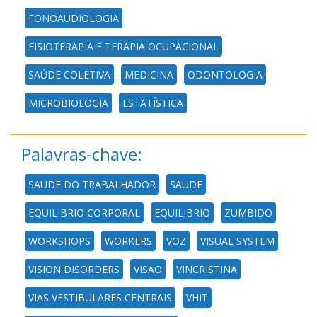
FONOAUDIOLOGIA
FISIOTERAPIA E TERAPIA OCUPACIONAL
SAÚDE COLETIVA
MEDICINA
ODONTOLOGIA
MICROBIOLOGIA
ESTATÍSTICA
Palavras-chave:
SAUDE DO TRABALHADOR
SAUDE
EQUILIBRIO CORPORAL
EQUILIBRIO
ZUMBIDO
WORKSHOPS
WORKERS
VOZ
VISUAL SYSTEM
VISION DISORDERS
VISAO
VINCRISTINA
VIAS VESTIBULARES CENTRAIS
VHIT