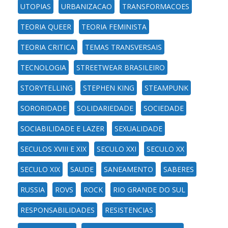
UTOPIAS
URBANIZACAO
TRANSFORMACOES
TEORIA QUEER
TEORIA FEMINISTA
TEORIA CRITICA
TEMAS TRANSVERSAIS
TECNOLOGIA
STREETWEAR BRASILEIRO
STORYTELLING
STEPHEN KING
STEAMPUNK
SORORIDADE
SOLIDARIEDADE
SOCIEDADE
SOCIABILIDADE E LAZER
SEXUALIDADE
SECULOS XVIII E XIX
SECULO XXI
SECULO XX
SECULO XIX
SAUDE
SANEAMENTO
SABERES
RUSSIA
ROVS
ROCK
RIO GRANDE DO SUL
RESPONSABILIDADES
RESISTENCIAS