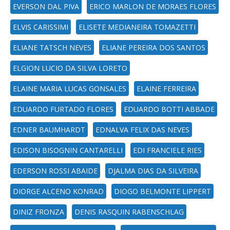
EVERSON DAL PIVA
ERICO MARLON DE MORAES FLORES
ELVIS CARISSIMI
ELISETE MEDIANEIRA TOMAZETTI
ELIANE TATSCH NEVES
ELIANE PEREIRA DOS SANTOS
ELGION LUCIO DA SILVA LORETO
ELAINE MARIA LUCAS GONSALES
ELAINE FERREIRA
EDUARDO FURTADO FLORES
EDUARDO BOTTI ABBADE
EDNER BAUMHARDT
EDNALVA FELIX DAS NEVES
EDISON BISOGNIN CANTARELLI
EDI FRANCIELE RIES
EDERSON ROSSI ABAIDE
DJALMA DIAS DA SILVEIRA
DIORGE ALCENO KONRAD
DIOGO BELMONTE LIPPERT
DINIZ FRONZA
DENIS RASQUIN RABENSCHLAG