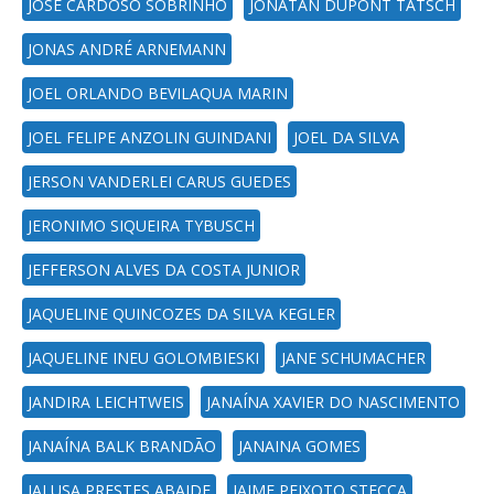
JOSE CARDOSO SOBRINHO
JONATAN DUPONT TATSCH
JONAS ANDRÉ ARNEMANN
JOEL ORLANDO BEVILAQUA MARIN
JOEL FELIPE ANZOLIN GUINDANI
JOEL DA SILVA
JERSON VANDERLEI CARUS GUEDES
JERONIMO SIQUEIRA TYBUSCH
JEFFERSON ALVES DA COSTA JUNIOR
JAQUELINE QUINCOZES DA SILVA KEGLER
JAQUELINE INEU GOLOMBIESKI
JANE SCHUMACHER
JANDIRA LEICHTWEIS
JANAÍNA XAVIER DO NASCIMENTO
JANAÍNA BALK BRANDÃO
JANAINA GOMES
JALUSA PRESTES ABAIDE
JAIME PEIXOTO STECCA