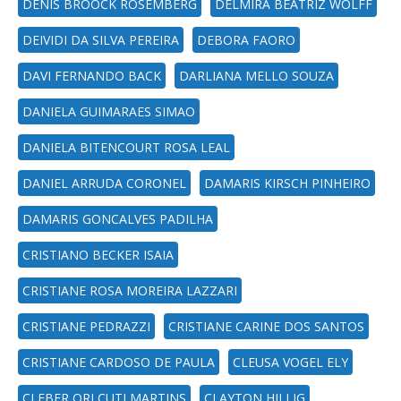
DENIS BROOCK ROSEMBERG
DELMIRA BEATRIZ WOLFF
DEIVIDI DA SILVA PEREIRA
DEBORA FAORO
DAVI FERNANDO BACK
DARLIANA MELLO SOUZA
DANIELA GUIMARAES SIMAO
DANIELA BITENCOURT ROSA LEAL
DANIEL ARRUDA CORONEL
DAMARIS KIRSCH PINHEIRO
DAMARIS GONCALVES PADILHA
CRISTIANO BECKER ISAIA
CRISTIANE ROSA MOREIRA LAZZARI
CRISTIANE PEDRAZZI
CRISTIANE CARINE DOS SANTOS
CRISTIANE CARDOSO DE PAULA
CLEUSA VOGEL ELY
CLEBER ORI CUTI MARTINS
CLAYTON HILLIG