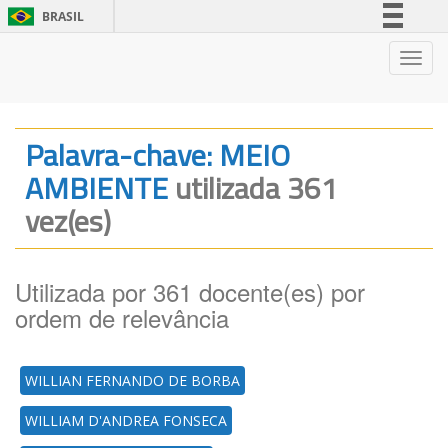
BRASIL
Simplifique!
Nave
Comunica BR
Participe
Acesso à informação
Palavra-chave: MEIO
Legislação
AMBIENTE
utilizada 361
Canais
vez(es)
Utilizada por 361 docente(es) por
ordem de relevância
WILLIAN FERNANDO DE BORBA
WILLIAM D'ANDREA FONSECA