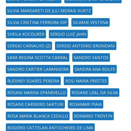
SILVIA MARGARETI DE JULI MORAIS KURTZ
SILVIA CRISTINA FERREIRA IOP
SILVANE VESTENA
SHEILA KOCOUREK
SERGIO LUIZ JAHN
SERGIO CARVALHO (2)
SERGIO ANTONIO BRONDANI
SARA REGINA SCOTTA CABRAL
SANDRO SANTOS
SANDRO CARTIER LARANGEIRA
SANDRA ANA BOLFE
RUDINEY SOARES PEREIRA
ROSI MARIA PRESTES
ROSANI MARISA SPANEVELLO
ROSANE LEAL DA SILVA
ROSANE CARNEIRO SARTURI
ROSAMARI PIAIA
ROSA MARIA BLANCA CEDILLO
ROMARIO TRENTIN
ROGERIO CATTELAN ANTOCHEVES DE LIMA