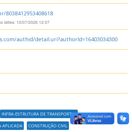
.br/8038412953408618
no lattes: 10/07/2026 12:07
s.com/authid/detail.uri?authorId=16403034300
INFRA-ESTRUTURA DE TRANSPORTES
 APLICADA
CONSTRUÇÃO CIVIL