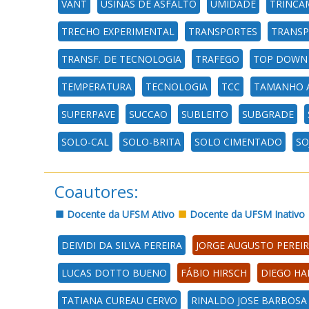
VANT
USINAS DE ASFALTO
UMIDADE
TRINCA
TRECHO EXPERIMENTAL
TRANSPORTES
TRANSP
TRANSF. DE TECNOLOGIA
TRAFEGO
TOP DOWN 
TEMPERATURA
TECNOLOGIA
TCC
TAMANHO 
SUPERPAVE
SUCCAO
SUBLEITO
SUBGRADE
SOLO-CAL
SOLO-BRITA
SOLO CIMENTADO
SO
Coautores:
Docente da UFSM Ativo
Docente da UFSM Inativo
DEIVIDI DA SILVA PEREIRA
JORGE AUGUSTO PEREIR
LUCAS DOTTO BUENO
FÁBIO HIRSCH
DIEGO H
TATIANA CUREAU CERVO
RINALDO JOSE BARBOSA