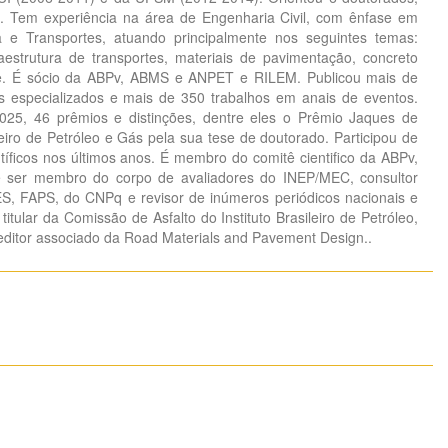
 Tem experiência na área de Engenharia Civil, com ênfase em
 e Transportes, atuando principalmente nos seguintes temas:
fraestrutura de transportes, materiais de pavimentação, concreto
te. É sócio da ABPv, ABMS e ANPET e RILEM. Publicou mais de
s especializados e mais de 350 trabalhos em anais de eventos.
25, 46 prêmios e distinções, dentre eles o Prêmio Jaques de
leiro de Petróleo e Gás pela sua tese de doutorado. Participou de
tíficos nos últimos anos. É membro do comitê cientifico da ABPv,
er membro do corpo de avaliadores do INEP/MEC, consultor
 FAPS, do CNPq e revisor de inúmeros periódicos nacionais e
itular da Comissão de Asfalto do Instituto Brasileiro de Petróleo,
editor associado da Road Materials and Pavement Design..