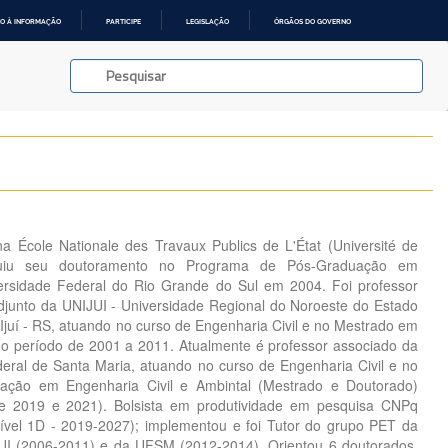
O À INFORMAÇÃO
PARTICIPE
LEGISLAÇÃO
ÓRGÃOS DO GOVERNO
a École Nationale des Travaux Publics de L'État (Université de
uiu seu doutoramento no Programa de Pós-Graduação em
versidade Federal do Rio Grande do Sul em 2004. Foi professor
adjunto da UNIJUI - Universidade Regional do Noroeste do Estado
Ijuí - RS, atuando no curso de Engenharia Civil e no Mestrado em
 período de 2001 a 2011. Atualmente é professor associado da
ral de Santa Maria, atuando no curso de Engenharia Civil e no
ção em Engenharia Civil e Ambintal (Mestrado e Doutorado)
e 2019 e 2021). Bolsista em produtividade em pesquisa CNPq
ível 1D - 2019-2027); implementou e foi Tutor do grupo PET da
JUI (2006-2011) e da UFSM (2012-2014). Orientou 6 doutorados,