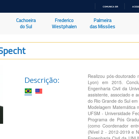
COMUNICA BR
ACESS
IR
PARA
Cachoeira
Frederico
Palmeira
O
CONTEÚDO
do Sul
Westphalen
das Missões
 Specht
Realizou pós-doutorado n
Descrição:
Lyon) em 2015. Concl
Engenharia Civil da Uni
assistente, associado e 
do Rio Grande do Sul em 
Modelagem Matemática no
UFSM - Universidade Fede
Programa de Pós Gradua
(como Coordenador entr
(Nível 2 - 2012-2019 e N
Engenharia Civil da UNI