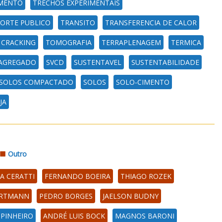
MENTO
TRECHOS EXPERIMENTAIS
ORTE PUBLICO
TRANSITO
TRANSFERENCIA DE CALOR
CRACKING
TOMOGRAFIA
TERRAPLENAGEM
TERMICA
AGREGADO
SVCD
SUSTENTAVEL
SUSTENTABILIDADE
SOLOS COMPACTADO
SOLOS
SOLO-CIMENTO
JA
Outro
A CERATTI
FERNANDO BOEIRA
THIAGO ROZEK
ARTMANN
PEDRO BORGES
JAELSON BUDNY
 PINHEIRO
ANDRÉ LUIS BOCK
MAGNOS BARONI