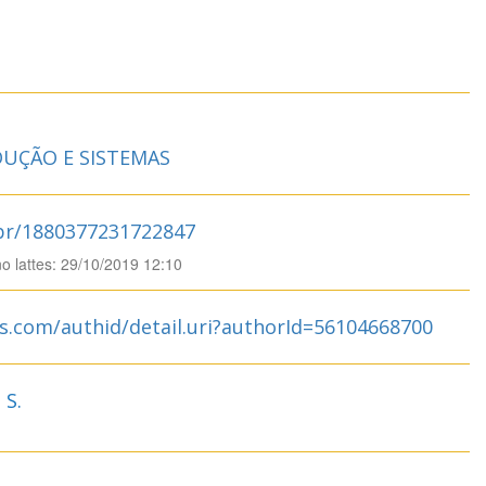
UÇÃO E SISTEMAS
.br/1880377231722847
no lattes: 29/10/2019 12:10
s.com/authid/detail.uri?authorId=56104668700
 S.