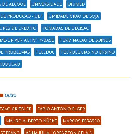
A DE ALCOOL
UNIVERSIDADE
UNIMED
 DE PRODUCAO - UEP
UMIDADE GRAO DE SOJA
RES DE CREDITO
TOMADAS DE DECISAO
IME-DRIVEN ACTIVITY-BASE
TERMINACAO DE SUINOS
DE PROBLEMAS
TELEDUC
TECNOLOGIAS NO ENSINO
PRODUCAO
Outro
TAVO GRIEBLER
FABIO ANTONIO ELGER
MAURO ALBERTO NÜSKE
MARCOS FERASSO
 STEFANO
ANNA JÚLIA LORENZZON GELAIN