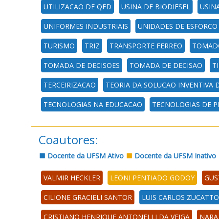
UTILIZACAO DE QFD
USINA DE BIODIESEL
USIN
UNIFORMES INDUSTRIAIS
UNIDADES DE ESFORCO
TURISMO
TRIZ
TRANSPORTE FERREO
TOMADO
TOMADA DE DECISOES
TOMADA DE DECISAO
T
TERCEIRIZACAO
TEORIA DA SOLUCAO INVENTIVA 
TECNOLOGIAS NA EDUCACAO
TECNOLOGIAS DE 
Coautores:
Docente da UFSM Ativo
Docente da UFSM Inativo
VALMIR HECKLER
LEONI PENTIADO GODOY
GUS
CILIONE GRACIELI SANTOR
LUIS CARLOS ZUCATTO
CRISTIANO HENRIQUE ANTONELLI DA VEIGA
NARA