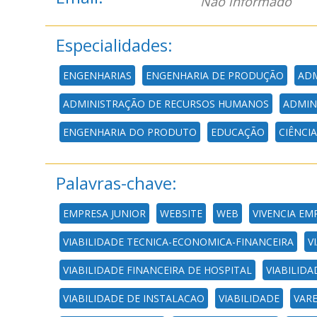
Não informado
Especialidades:
ENGENHARIAS
ENGENHARIA DE PRODUÇÃO
ADM
ADMINISTRAÇÃO DE RECURSOS HUMANOS
ADMIN
ENGENHARIA DO PRODUTO
EDUCAÇÃO
CIÊNCI
Palavras-chave:
EMPRESA JUNIOR
WEBSITE
WEB
VIVENCIA EM
VIABILIDADE TECNICA-ECONOMICA-FINANCEIRA
V
VIABILIDADE FINANCEIRA DE HOSPITAL
VIABILIDA
VIABILIDADE DE INSTALACAO
VIABILIDADE
VARE