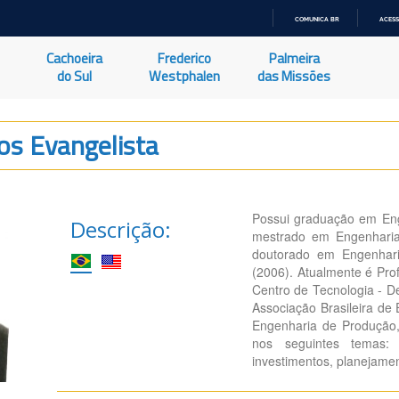
COMUNICA BR
ACESS
IR
PARA
Cachoeira
Frederico
Palmeira
O
CONTEÚDO
do Sul
Westphalen
das Missões
os Evangelista
Possui graduação em Eng
Descrição:
mestrado em Engenharia
doutorado em Engenhari
(2006). Atualmente é Pro
Centro de Tecnologia - 
Associação Brasileira d
Engenharia de Produção,
nos seguintes temas: 
investimentos, planejamen