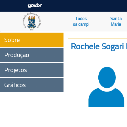
Todos
Santa
os campi
Maria
Sobre
Rochele Sogari 
Produção
Projetos
Gráficos