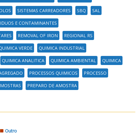
OLOS
SISTEMAS CARREADORES
SBQ
SAL
SIDUOS E CONTAMINANTES
TARES
REMOVAL OF IRON
REGIONAL RS
QUIMICA VERDE
QUIMICA INDUSTRIAL
QUIMICA ANALITICA
QUIMICA AMBIENTAL
QUIMICA
 AGREGADO
PROCESSOS QUIMICOS
PROCESSO
AMOSTRAS
PREPARO DE AMOSTRA
Outro