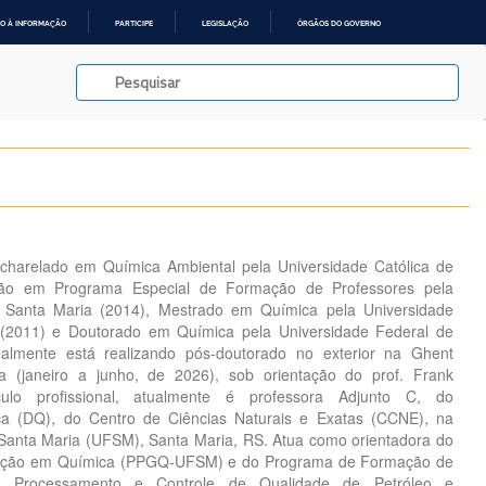
O À INFORMAÇÃO
PARTICIPE
LEGISLAÇÃO
ÓRGÃOS DO GOVERNO
harelado em Química Ambiental pela Universidade Católica de
ção em Programa Especial de Formação de Professores pela
e Santa Maria (2014), Mestrado em Química pela Universidade
 (2011) e Doutorado em Química pela Universidade Federal de
ualmente está realizando pós-doutorado no exterior na Ghent
ica (janeiro a junho, de 2026), sob orientação do prof. Frank
lo profissional, atualmente é professora Adjunto C, do
a (DQ), do Centro de Ciências Naturais e Exatas (CCNE), na
Santa Maria (UFSM), Santa Maria, RS. Atua como orientadora do
ação em Química (PPGQ-UFSM) e do Programa de Formação de
Processamento e Controle de Qualidade de Petróleo e