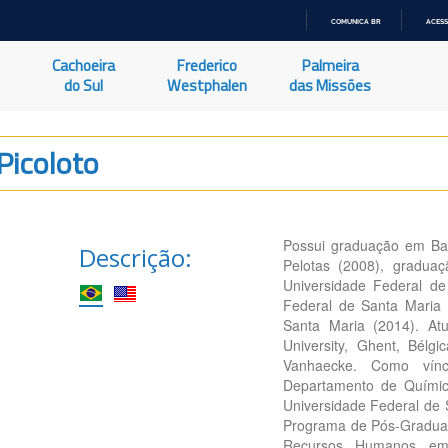
COMUNICA BR
ACESS
IR
PARA
Cachoeira
Frederico
Palmeira
O
CONTEÚDO
do Sul
Westphalen
das Missões
Picoloto
Possui graduação em Bac
Descrição:
Pelotas (2008), gradua
Universidade Federal d
Federal de Santa Maria
Santa Maria (2014). At
University, Ghent, Bélg
Vanhaecke. Como víncu
Departamento de Químic
Universidade Federal de 
Programa de Pós-Gradu
Recursos Humanos em 