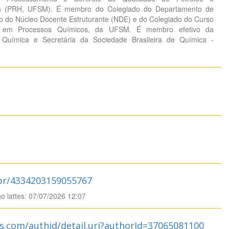
is (PRH, UFSM). É membro do Colegiado do Departamento de
do Núcleo Docente Estruturante (NDE) e do Colegiado do Curso
ia em Processos Químicos, da UFSM. É membro efetivo da
e Química e Secretária da Sociedade Brasileira de Química -
.br/4334203159055767
no lattes: 07/07/2026 12:07
s.com/authid/detail.uri?authorId=37065081100