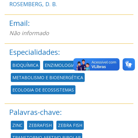
ROSEMBERG, D. B.
Email:
Não informado
Especialidades:
BIOQUÍMICA
ENZIMOLOGIA
METABOLISMO E BIOENERGÉTICA
ECOLOGIA DE ECOSSISTEMAS
Palavras-chave:
ZINC
ZEBRAFISH
ZEBRA FISH
TRANSTORNO AFETIVO BIPOLAR