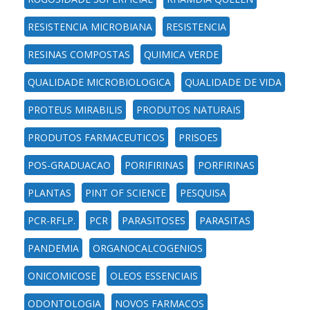
RESISTENCIA MICROBIANA
RESISTENCIA
RESINAS COMPOSTAS
QUIMICA VERDE
QUALIDADE MICROBIOLOGICA
QUALIDADE DE VIDA
PROTEUS MIRABILIS
PRODUTOS NATURAIS
PRODUTOS FARMACEUTICOS
PRISOES
POS-GRADUACAO
PORIFIRINAS
PORFIRINAS
PLANTAS
PINT OF SCIENCE
PESQUISA
PCR-RFLP.
PCR
PARASITOSES
PARASITAS
PANDEMIA
ORGANOCALCOGENIOS
ONICOMICOSE
OLEOS ESSENCIAIS
ODONTOLOGIA
NOVOS FARMACOS