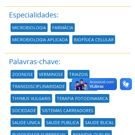
Especialidades:
MICROBIOLOGIA
FARMÁCIA
MICROBIOLOGIA APLICADA
BIOFÍSICA CELULAR
Palavras-chave:
ZOONOSE
VERMINOSE
TRIAZOIS
TRANSDISCIPLINARIDADE
TOXICIDADE
THYMUS VULGARIS
TERAPIA FOTODINAMICA
SOCIEDADE
SISTEMAS CARREADORES
SAUDE UNICA
SAUDE PUBLICA
SAUDE BUCAL
RUGOSIDADE SUPERFICIAL
RHAMDIA QUELEN