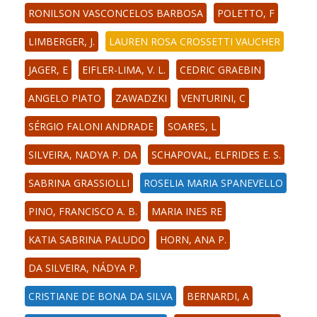
RONILSON VASCONCELOS BARBOSA
POLETTO, F
LIMBERGER, J.
LAUREN ROSA CROSSETTI VAUCHER
JAGER, E
EIFLER-LIMA, V. L.
CEDRIC GRAEBIN
ANGELO PIATO
ZAWADZKI
VENTURINI, C
SÉRGIO FALONI ANDRADE
SOARES, L
SILVEIRA, NADYA P. DA
SCHAPOVAL, ELFRIDES E. S.
SABRINA GRASSIOLLI
ROSELIA MARIA SPANEVELLO
PINO, FRANCISCO A. B.
MARIA INES RE
KATIA SABRINA PALUDO
HORN, ANA P.
DA SILVEIRA, NÁDYA P.
CRISTIANE DE BONA DA SILVA
BERNARDI, A