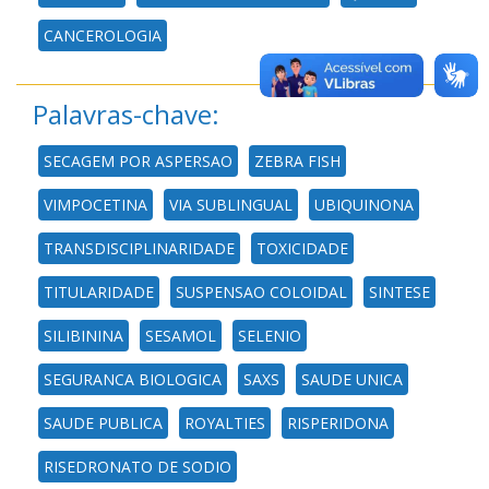
CANCEROLOGIA
Palavras-chave:
SECAGEM POR ASPERSAO
ZEBRA FISH
VIMPOCETINA
VIA SUBLINGUAL
UBIQUINONA
TRANSDISCIPLINARIDADE
TOXICIDADE
TITULARIDADE
SUSPENSAO COLOIDAL
SINTESE
SILIBININA
SESAMOL
SELENIO
SEGURANCA BIOLOGICA
SAXS
SAUDE UNICA
SAUDE PUBLICA
ROYALTIES
RISPERIDONA
RISEDRONATO DE SODIO