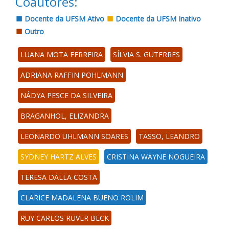
Coautores:
Docente da UFSM Ativo
Docente da UFSM Inativo
Outro
LUANA MOTA FERREIRA
SÍLVIA S. GUTERRES
ADRIANA RAFFIN POHLMANN
NÁDYA PESCE DA SILVEIRA
BRAGANHOL, ELIZANDRA
LEONARDO UHLMANN SOARES
TASSO, LEANDRO
SYDNEY HARTZ ALVES
CRISTINA WAYNE NOGUEIRA
TERESA DALLA COSTA
CLARICE MADALENA BUENO ROLIM
RUY CARLOS RUVER BECK