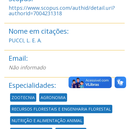
https://www.scopus.com/authid/detail.uri?
authorId=7004231318
Nome em citações:
PUCCI, L. E. A.
Email:
Não informado
Especialidades:
ZOOTECNIA
AGRONOMIA
RECURSOS FLORESTAIS E ENGENHARIA FLORESTAL
NUTRIÇÃO E ALIMENTAÇÃO ANIMAL