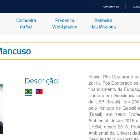
COMUNICA BR
ACESS
IR
PARA
Cachoeira
Frederico
Palmeira
O
CONTEÚDO
do Sul
Westphalen
das Missões
Mancuso
Possui Pós Doutorado pel
Descrição:
2019). Pós Doutorado pel
financiamento da Fundaçã
Doutora em Geociências (
da USP (Brasil), em 200
pelo Instituto de Geociê
(Brasil), em 1992. Pro
Ambiental, desde 2015 e
UFSM, desde 2018. Prof
Ambiental da Universidad
Pesquisadora do Instituto