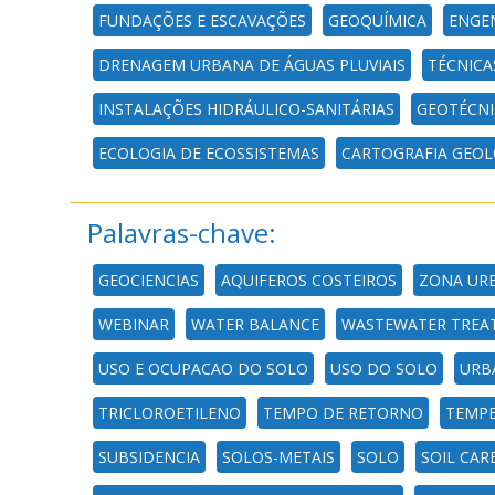
FUNDAÇÕES E ESCAVAÇÕES
GEOQUÍMICA
ENGEN
DRENAGEM URBANA DE ÁGUAS PLUVIAIS
TÉCNICA
INSTALAÇÕES HIDRÁULICO-SANITÁRIAS
GEOTÉCNI
ECOLOGIA DE ECOSSISTEMAS
CARTOGRAFIA GEOL
Palavras-chave:
GEOCIENCIAS
AQUIFEROS COSTEIROS
ZONA UR
WEBINAR
WATER BALANCE
WASTEWATER TREA
USO E OCUPACAO DO SOLO
USO DO SOLO
URB
TRICLOROETILENO
TEMPO DE RETORNO
TEMP
SUBSIDENCIA
SOLOS-METAIS
SOLO
SOIL CA