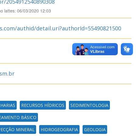
.br/2054912540890308
no lattes: 06/03/2020 12:03
s.com/authid/detail.uri?authorId=55490821500
sm.br
HARIAS
RECURSOS HÍDRICOS
SEDIMENTOLOGIA
EAMENTO BÁSICO
ECÇÃO MINERAL
HIDROGEOGRAFIA
GEOLOGIA