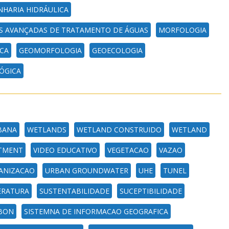
HARIA HIDRÁULICA
S AVANÇADAS DE TRATAMENTO DE ÁGUAS
MORFOLOGIA
CA
GEOMORFOLOGIA
GEOECOLOGIA
ÓGICA
BANA
WETLANDS
WETLAND CONSTRUIDO
WETLAND
TMENT
VIDEO EDUCATIVO
VEGETACAO
VAZAO
ANIZACAO
URBAN GROUNDWATER
UHE
TUNEL
ERATURA
SUSTENTABILIDADE
SUCEPTIBILIDADE
RBON
SISTEMNA DE INFORMACAO GEOGRAFICA