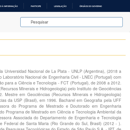
O À INFORMAÇÃO
PARTICIPE
LEGISLAÇÃO
ÓRGÃOS DO GOVERNO
a Universidad Nacional de La Plata - UNLP (Argentina), (2018 a
o Laboratório Nacional de Engenharia Civil - LNEC (Portugal) com
o para a Ciência e Tecnologia - FCT (Portugal), de 2008 a 2012.
Recursos Minerais e Hidrogeologia) pelo Instituto de Geociências
2. Mestre em Geociências (Recursos Minerais e Hidrogeologia)
ncias da USP (Brasil), em 1996. Bacharel em Geografia pela UFF
fessora do Programa de Mestrado e Doutorado em Engenharia
 do Programa de Mestrado em Ciência e Tecnologia Ambiental da
essora Associada do Departamento de Engenharia e Tecnologia
e Federal de Santa Maria (Rio Grande do Sul, Brasil) (2012 - ).
 de Pesquisas Tecnológicas do Estado de São Paulo S.A. - IPT, de