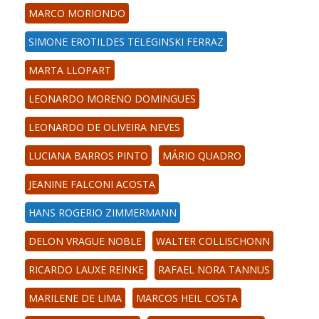
MARCO MORIONDO
SIMONE EROTILDES TELEGINSKI FERRAZ
MARTA LLOPART
LEONARDO MORENO DOMINGUES
LEONARDO DE OLIVEIRA NEVES
LUCIANA BARROS PINTO
MÁRIO QUADRO
JEANINE FALCONI ACOSTA
HANS ROGERIO ZIMMERMANN
DELON VRAGUE NOBLE
WALTER COLLISCHONN
RICARDO LAUXE REINKE
RAFAEL NORA TANNUS
MARILENE DE LIMA
MARCOS HEIL COSTA