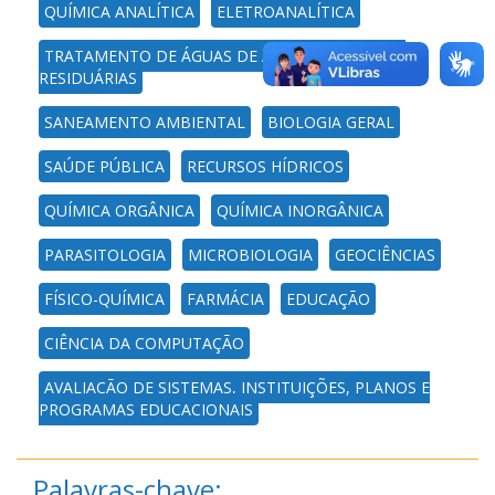
QUÍMICA ANALÍTICA
ELETROANALÍTICA
TRATAMENTO DE ÁGUAS DE ABASTECIMENTO E
RESIDUÁRIAS
SANEAMENTO AMBIENTAL
BIOLOGIA GERAL
SAÚDE PÚBLICA
RECURSOS HÍDRICOS
QUÍMICA ORGÂNICA
QUÍMICA INORGÂNICA
PARASITOLOGIA
MICROBIOLOGIA
GEOCIÊNCIAS
FÍSICO-QUÍMICA
FARMÁCIA
EDUCAÇÃO
CIÊNCIA DA COMPUTAÇÃO
AVALIAÇÃO DE SISTEMAS, INSTITUIÇÕES, PLANOS E
PROGRAMAS EDUCACIONAIS
Palavras-chave: