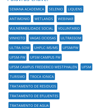
SEMANA ACADEMICA
SELENIO
LIQUENS
ANTIMONIO
WETLANDS
WEBINAR
VULNERABILIDADE SOCIAL
VOLUNTARIO
VINHOTO
VAGAS OCIOSAS
ULTRASSOM
ULTRA-SOM
UHPLC-MS/MS
UFSM/FW
UFSM-FW
UFSM CAMPUS FW
UFSM CAMPUS FREDERICO WESTPHALEN
UFSM
TURISMO
TROCA IONICA
TRATAMENTO DE RESIDUOS
TRATAMENTO DE EFLUENTES
TRATAMENTO DE AGUA